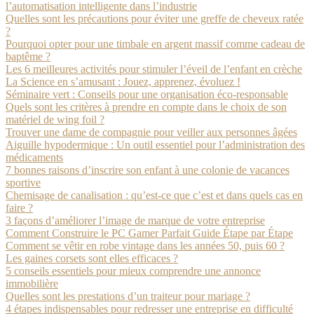
l’automatisation intelligente dans l’industrie
Quelles sont les précautions pour éviter une greffe de cheveux ratée
?
Pourquoi opter pour une timbale en argent massif comme cadeau de
baptême ?
Les 6 meilleures activités pour stimuler l’éveil de l’enfant en crèche
La Science en s’amusant : Jouez, apprenez, évoluez !
Séminaire vert : Conseils pour une organisation éco-responsable
Quels sont les critères à prendre en compte dans le choix de son
matériel de wing foil ?
Trouver une dame de compagnie pour veiller aux personnes âgées
Aiguille hypodermique : Un outil essentiel pour l’administration des
médicaments
7 bonnes raisons d’inscrire son enfant à une colonie de vacances
sportive
Chemisage de canalisation : qu’est-ce que c’est et dans quels cas en
faire ?
3 façons d’améliorer l’image de marque de votre entreprise
Comment Construire le PC Gamer Parfait Guide Étape par Étape
Comment se vêtir en robe vintage dans les années 50, puis 60 ?
Les gaines corsets sont elles efficaces ?
5 conseils essentiels pour mieux comprendre une annonce
immobilière
Quelles sont les prestations d’un traiteur pour mariage ?
4 étapes indispensables pour redresser une entreprise en difficulté