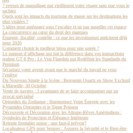
réel
7 erreurs de maquillage qui vieillissent votre visage sans que vous le
sachiez
Quels sont les impacts du tourisme de masse sur les destinations les
plus visitées ?
5 idées pour aménager sous l’escalier et ne pas gaspiller cet espace
La concurrence au cœur du droit des marques
Épargne, fiscalité, contrôle : ce que les investisseurs anticipent déjà
pour 2026
Comment choisir le meilleur bijou pour une soirée ?
Le support d’affichage qui fait la différence dans vos transactions
realme GT 8 Pro : Le Vrai Flagship qui Redéfinit les Standards du
Premium
Sécurisez votre avenir avant que le marché du travail ne vous
l’enlève
Du Nouveau Single à la Scène : Benjamin Quartz en Show Exclusif
à Marseille, 30 Octobre
Vente de navires : 3 avantages de se faire accompagner par un
avocat spécialisé
Orgonites du Zodiaque : Harmonisez Votre Énergie avec les
Pyramides Orgonites et le Signe Poisson
Découverte et Décoration avec les Attrape-Rêves Amérindiens :
Symboles de Protection et Élégance Intérieure
Retraite frontalier suisse : que faut-il prévoir?
Localisateur GPS pour Seniors : Assurez la Sécurité et le Bien-être