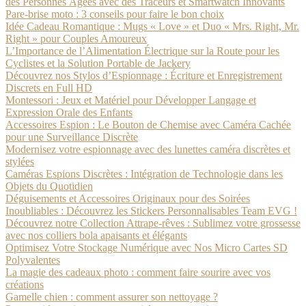
des Personnes Âgées avec des Traceurs et Smartwatch Innovants
Pare-brise moto : 3 conseils pour faire le bon choix
Idée Cadeau Romantique : Mugs « Love » et Duo « Mrs. Right, Mr.
Right » pour Couples Amoureux
L’Importance de l’Alimentation Électrique sur la Route pour les
Cyclistes et la Solution Portable de Jackery
Découvrez nos Stylos d’Espionnage : Écriture et Enregistrement
Discrets en Full HD
Montessori : Jeux et Matériel pour Développer Langage et
Expression Orale des Enfants
Accessoires Espion : Le Bouton de Chemise avec Caméra Cachée
pour une Surveillance Discrète
Modernisez votre espionnage avec des lunettes caméra discrètes et
stylées
Caméras Espions Discrètes : Intégration de Technologie dans les
Objets du Quotidien
Déguisements et Accessoires Originaux pour des Soirées
Inoubliables : Découvrez les Stickers Personnalisables Team EVG !
Découvrez notre Collection Attrape-rêves : Sublimez votre grossesse
avec nos colliers bola apaisants et élégants
Optimisez Votre Stockage Numérique avec Nos Micro Cartes SD
Polyvalentes
La magie des cadeaux photo : comment faire sourire avec vos
créations
Gamelle chien : comment assurer son nettoyage ?