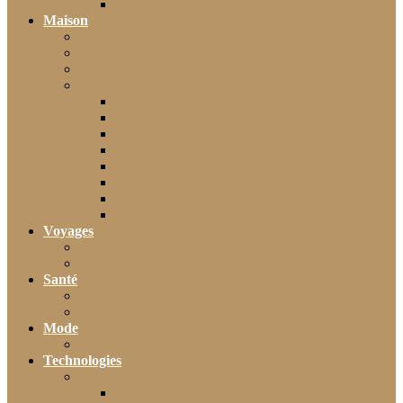
Moto
Maison
Décoration
Bricolage
Cuisine
Artisans & Bâtiment
Plomberie
Serrurerie
Électricité
Rénovation intérieure
Menuiserie / Charpente
Maçonnerie
Peinture / Décoration
Toiture & couverture
Voyages
Tourisme
Gastronomie
Santé
Bien-être
Sport
Mode
Beauté
Technologies
Intelligence Artificielle
Outils IA