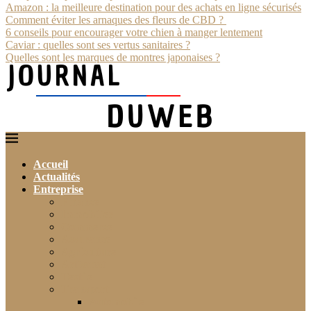
Amazon : la meilleure destination pour des achats en ligne sécurisés
Comment éviter les arnaques des fleurs de CBD ?
6 conseils pour encourager votre chien à manger lentement
Caviar : quelles sont ses vertus sanitaires ?
Quelles sont les marques de montres japonaises ?
Accueil
Actualités
Entreprise
Finance
Immobilier
Commerce
Assurance
Agriculture
Artisanat
Textile
Transport
Automobile