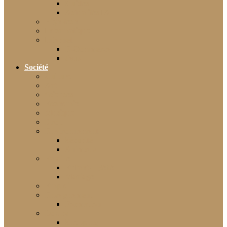
Guides
Actualités IA
High-tech
Informatique
Internet
E-Commerce
Jeux
Société
Culture
Art
Sciences
Économie
Musique
Droit
Environnement
Sécurité
Animaux
Famille
Enfant – Bébé
Mariage
Emploi
Enseignement
Formation
Loisirs
Shopping