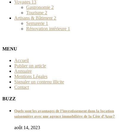
Voyages
13
Gastronomie
2
Tourisme
2
Artisans & Bâtiment
2
Serrurerie
1
Rénovation intérieure
1
MENU
Accueil
Publier un article
Annuaire
Mentions Légales
Signaler un contenu illicite
Contact
BUZZ
Quels sont les avantages de l’investissement dans la location
saisonnière avec une agence immobilière de la Côte d’Azur?
août 14, 2023