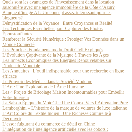
Quels sont les avantages de l’investissement dans la location
saisonnière avec une agence immobilière de la Côte d’Azur?
Banque d’image AI : Un concept assez intéressant pour les
blogueurs?
Démystification de la Voyance : Entre Croyances et Réalité
Les Techniques Essentielles pour Capturer des Photos
Époustouflantes
Renforcer la Sécurité Numérique : Protéger Vos Données dans un
Monde Connecté
Les Principes Fondamentaux du Droit Civil Expliqués
L’Évolution Captivante de la Musique à Travers les Âges
Les Impacts Économiques des Énergies Renouvelables sur
l’Industrie Mondiale
Les Annuaires : L’outil indispensable pour une recherche en ligne
efficace
Le Pouvoir des Médias dans la Société Moderne
L’Art : Une Exploration de l’Âme Humaine
Les 4 Projets de Bricolage Maison Incontournables pour Embellir
Votre Intérieur
La Saison Épique du MotoGP : Une Course Vers l’Adrénaline Pure
Lamborghini – L’histoire de la marque de voitures de luxe italienne
L’Art Coloré du Textile Indien : Une Richesse Culturelle à
Découvrir
L’essor fulgurant du commerce de détail en Chine
L’intégration de l’intelligence artificielle avec les cobots :