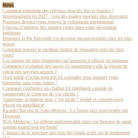
News
Comment entretenir des cheveux bouclés fins et fragiles ?
Investissement en 2027 : vers des usages toujours plus innovants
Pourquoi devriez-vous essayer le volontariat international
6 façons d’intégrer des plantes vertes dans votre décoration
intérieure
Pourquoi la Pat Patrouille est devenue incontournable chez les plus
jeunes
Comment trouver le meilleur institut de relaxation près de chez
vous?
Les raisons les plus fréquentes qui poussent à effacer un tatouage
Comment l’évolution des puces IA transforme-t-elle la vitesse de
calcul des serveurs actuels ?
Quel guide d’achat logiciels IA consulter pour équiper votre
entreprise sans vous ruiner ?
Comment configurer un chatbot IA intelligent capable de
comprendre le contexte de vos clients ?
Apprendre la batterie seul, c’est facile ? réalité et conseils pour
réussir en autodidacte
Ricardo Bacelar & Airto Moreira : La fusion jazz représentée par
Dooweet
SOS Médecin : Le réflexe indispensable pour vos besoins de santé
urgents quand tout est fermé
L’impact de la structure des frais des fonds actifs sur le rendement