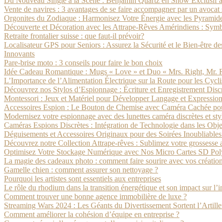
Du Nouveau Single à la Scène : Benjamin Quartz en Show Exclusif à
Vente de navires : 3 avantages de se faire accompagner par un avocat 
Orgonites du Zodiaque : Harmonisez Votre Énergie avec les Pyramide
Découverte et Décoration avec les Attrape-Rêves Amérindiens : Symbo
Retraite frontalier suisse : que faut-il prévoir?
Localisateur GPS pour Seniors : Assurez la Sécurité et le Bien-être 
Innovants
Pare-brise moto : 3 conseils pour faire le bon choix
Idée Cadeau Romantique : Mugs « Love » et Duo « Mrs. Right, Mr.
L’Importance de l’Alimentation Électrique sur la Route pour les Cyclis
Découvrez nos Stylos d’Espionnage : Écriture et Enregistrement Disc
Montessori : Jeux et Matériel pour Développer Langage et Expression
Accessoires Espion : Le Bouton de Chemise avec Caméra Cachée pour
Modernisez votre espionnage avec des lunettes caméra discrètes et sty
Caméras Espions Discrètes : Intégration de Technologie dans les Obj
Déguisements et Accessoires Originaux pour des Soirées Inoubliable
Découvrez notre Collection Attrape-rêves : Sublimez votre grossesse av
Optimisez Votre Stockage Numérique avec Nos Micro Cartes SD Pol
La magie des cadeaux photo : comment faire sourire avec vos créatio
Gamelle chien : comment assurer son nettoyage ?
Pourquoi les artistes sont essentiels aux entreprises
Le rôle du rhodium dans la transition énergétique et son impact sur l’
Comment trouver une bonne agence immobilière de luxe ?
Streaming Wars 2024 : Les Géants du Divertissement Sortent l’Artille
Comment améliorer la cohésion d’équipe en entreprise ?