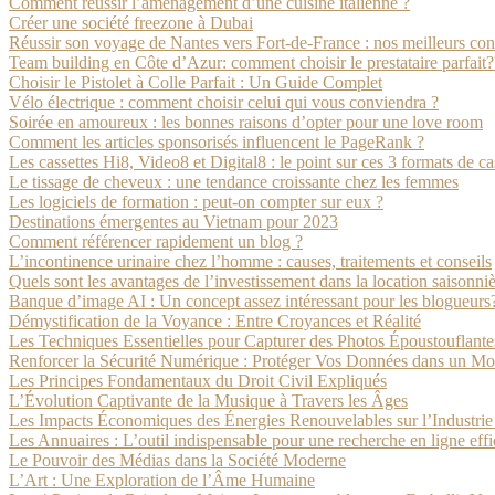
Comment réussir l’aménagement d’une cuisine italienne ?
Créer une société freezone à Dubai
Réussir son voyage de Nantes vers Fort-de-France : nos meilleurs con
Team building en Côte d’Azur: comment choisir le prestataire parfait?
Choisir le Pistolet à Colle Parfait : Un Guide Complet
Vélo électrique : comment choisir celui qui vous conviendra ?
Soirée en amoureux : les bonnes raisons d’opter pour une love room
Comment les articles sponsorisés influencent le PageRank ?
Les cassettes Hi8, Video8 et Digital8 : le point sur ces 3 formats de ca
Le tissage de cheveux : une tendance croissante chez les femmes
Les logiciels de formation : peut-on compter sur eux ?
Destinations émergentes au Vietnam pour 2023
Comment référencer rapidement un blog ?
L’incontinence urinaire chez l’homme : causes, traitements et conseils
Quels sont les avantages de l’investissement dans la location saisonn
Banque d’image AI : Un concept assez intéressant pour les blogueurs
Démystification de la Voyance : Entre Croyances et Réalité
Les Techniques Essentielles pour Capturer des Photos Époustouflante
Renforcer la Sécurité Numérique : Protéger Vos Données dans un M
Les Principes Fondamentaux du Droit Civil Expliqués
L’Évolution Captivante de la Musique à Travers les Âges
Les Impacts Économiques des Énergies Renouvelables sur l’Industri
Les Annuaires : L’outil indispensable pour une recherche en ligne eff
Le Pouvoir des Médias dans la Société Moderne
L’Art : Une Exploration de l’Âme Humaine