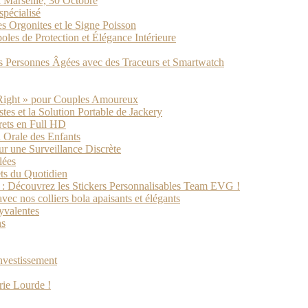
 Marseille, 30 Octobre
spécialisé
s Orgonites et le Signe Poisson
les de Protection et Élégance Intérieure
des Personnes Âgées avec des Traceurs et Smartwatch
 Right » pour Couples Amoureux
tes et la Solution Portable de Jackery
rets en Full HD
 Orale des Enfants
 une Surveillance Discrète
lées
ets du Quotidien
s : Découvrez les Stickers Personnalisables Team EVG !
ec nos colliers bola apaisants et élégants
yvalentes
ns
investissement
rie Lourde !