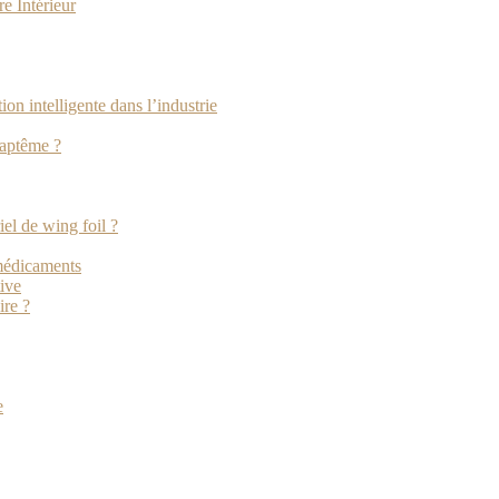
e Intérieur
tion intelligente dans l’industrie
baptême ?
iel de wing foil ?
 médicaments
tive
ire ?
e