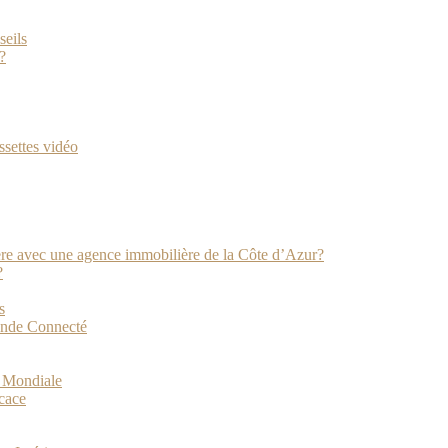
seils
?
ssettes vidéo
ière avec une agence immobilière de la Côte d’Azur?
?
s
onde Connecté
e Mondiale
icace