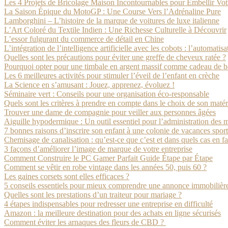
Les 4 Projets de Bricolage Maison Incontournables pour Embellir Votr
La Saison Épique du MotoGP : Une Course Vers l’Adrénaline Pure
Lamborghini – L’histoire de la marque de voitures de luxe italienne
L’Art Coloré du Textile Indien : Une Richesse Culturelle à Découvrir
L’essor fulgurant du commerce de détail en Chine
L’intégration de l’intelligence artificielle avec les cobots : l’automatisa
Quelles sont les précautions pour éviter une greffe de cheveux ratée ?
Pourquoi opter pour une timbale en argent massif comme cadeau de 
Les 6 meilleures activités pour stimuler l’éveil de l’enfant en crèche
La Science en s’amusant : Jouez, apprenez, évoluez !
Séminaire vert : Conseils pour une organisation éco-responsable
Quels sont les critères à prendre en compte dans le choix de son matér
Trouver une dame de compagnie pour veiller aux personnes âgées
Aiguille hypodermique : Un outil essentiel pour l’administration des
7 bonnes raisons d’inscrire son enfant à une colonie de vacances spor
Chemisage de canalisation : qu’est-ce que c’est et dans quels cas en fa
3 façons d’améliorer l’image de marque de votre entreprise
Comment Construire le PC Gamer Parfait Guide Étape par Étape
Comment se vêtir en robe vintage dans les années 50, puis 60 ?
Les gaines corsets sont elles efficaces ?
5 conseils essentiels pour mieux comprendre une annonce immobilièr
Quelles sont les prestations d’un traiteur pour mariage ?
4 étapes indispensables pour redresser une entreprise en difficulté
Amazon : la meilleure destination pour des achats en ligne sécurisés
Comment éviter les arnaques des fleurs de CBD ?