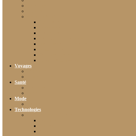
Décoration
Bricolage
Cuisine
Artisans & Bâtiment
Plomberie
Serrurerie
Électricité
Rénovation intérieure
Menuiserie / Charpente
Maçonnerie
Peinture / Décoration
Toiture & couverture
Voyages
Tourisme
Gastronomie
Santé
Bien-être
Sport
Mode
Beauté
Technologies
Intelligence Artificielle
Outils IA
Guides
Actualités IA