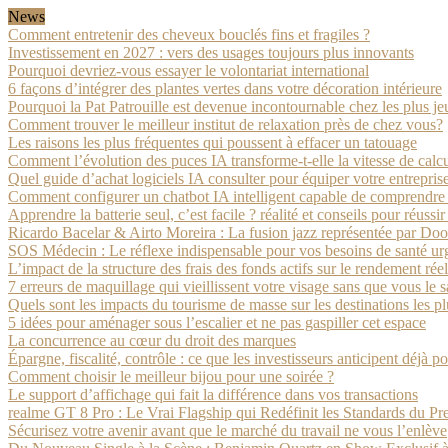
News
Comment entretenir des cheveux bouclés fins et fragiles ?
Investissement en 2027 : vers des usages toujours plus innovants
Pourquoi devriez-vous essayer le volontariat international
6 façons d’intégrer des plantes vertes dans votre décoration intérieure
Pourquoi la Pat Patrouille est devenue incontournable chez les plus je
Comment trouver le meilleur institut de relaxation près de chez vous?
Les raisons les plus fréquentes qui poussent à effacer un tatouage
Comment l’évolution des puces IA transforme-t-elle la vitesse de calcu
Quel guide d’achat logiciels IA consulter pour équiper votre entrepris
Comment configurer un chatbot IA intelligent capable de comprendre l
Apprendre la batterie seul, c’est facile ? réalité et conseils pour réussi
Ricardo Bacelar & Airto Moreira : La fusion jazz représentée par Do
SOS Médecin : Le réflexe indispensable pour vos besoins de santé urg
L’impact de la structure des frais des fonds actifs sur le rendement réel
7 erreurs de maquillage qui vieillissent votre visage sans que vous le 
Quels sont les impacts du tourisme de masse sur les destinations les plu
5 idées pour aménager sous l’escalier et ne pas gaspiller cet espace
La concurrence au cœur du droit des marques
Épargne, fiscalité, contrôle : ce que les investisseurs anticipent déjà 
Comment choisir le meilleur bijou pour une soirée ?
Le support d’affichage qui fait la différence dans vos transactions
realme GT 8 Pro : Le Vrai Flagship qui Redéfinit les Standards du P
Sécurisez votre avenir avant que le marché du travail ne vous l’enlève