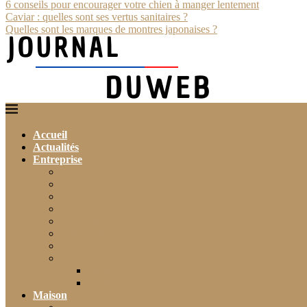
6 conseils pour encourager votre chien à manger lentement
Caviar : quelles sont ses vertus sanitaires ?
Quelles sont les marques de montres japonaises ?
Accueil
Actualités
Entreprise
Finance
Immobilier
Commerce
Assurance
Agriculture
Artisanat
Textile
Transport
Automobile
Moto
Maison