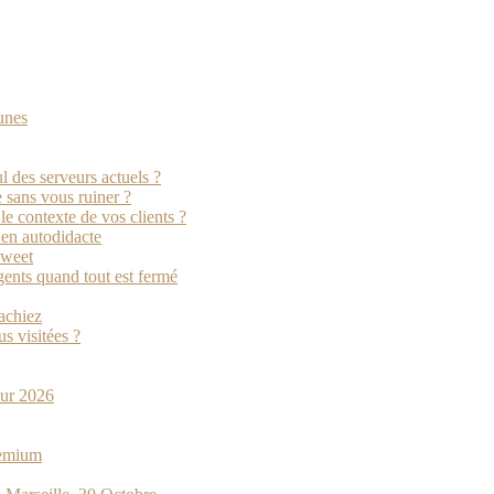
unes
l des serveurs actuels ?
e sans vous ruiner ?
e contexte de vos clients ?
r en autodidacte
oweet
ents quand tout est fermé
sachiez
s visitées ?
pour 2026
remium