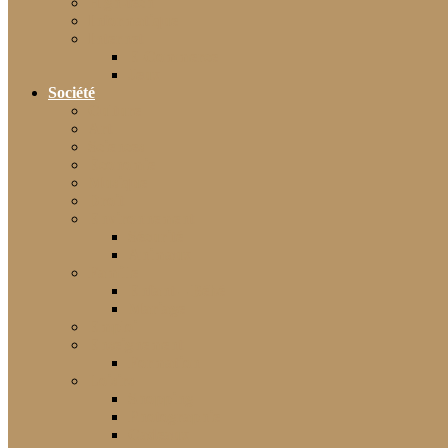
High-tech
Informatique
Internet
E-Commerce
Jeux
Société
Culture
Art
Sciences
Économie
Musique
Droit
Environnement
Sécurité
Animaux
Famille
Enfant – Bébé
Mariage
Emploi
Enseignement
Formation
Loisirs
Shopping
Photographie
Cadeaux