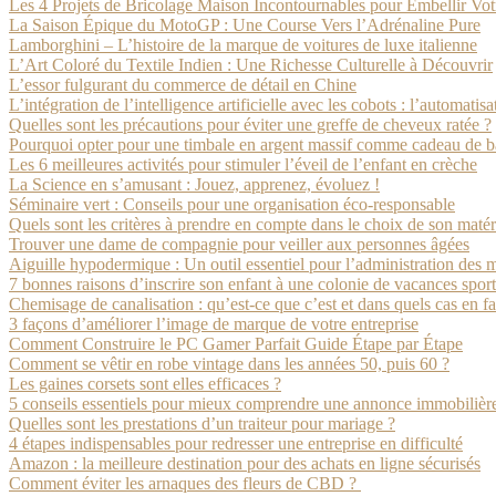
Les 4 Projets de Bricolage Maison Incontournables pour Embellir Votr
La Saison Épique du MotoGP : Une Course Vers l’Adrénaline Pure
Lamborghini – L’histoire de la marque de voitures de luxe italienne
L’Art Coloré du Textile Indien : Une Richesse Culturelle à Découvrir
L’essor fulgurant du commerce de détail en Chine
L’intégration de l’intelligence artificielle avec les cobots : l’automatisa
Quelles sont les précautions pour éviter une greffe de cheveux ratée ?
Pourquoi opter pour une timbale en argent massif comme cadeau de 
Les 6 meilleures activités pour stimuler l’éveil de l’enfant en crèche
La Science en s’amusant : Jouez, apprenez, évoluez !
Séminaire vert : Conseils pour une organisation éco-responsable
Quels sont les critères à prendre en compte dans le choix de son matér
Trouver une dame de compagnie pour veiller aux personnes âgées
Aiguille hypodermique : Un outil essentiel pour l’administration des
7 bonnes raisons d’inscrire son enfant à une colonie de vacances spor
Chemisage de canalisation : qu’est-ce que c’est et dans quels cas en fa
3 façons d’améliorer l’image de marque de votre entreprise
Comment Construire le PC Gamer Parfait Guide Étape par Étape
Comment se vêtir en robe vintage dans les années 50, puis 60 ?
Les gaines corsets sont elles efficaces ?
5 conseils essentiels pour mieux comprendre une annonce immobilièr
Quelles sont les prestations d’un traiteur pour mariage ?
4 étapes indispensables pour redresser une entreprise en difficulté
Amazon : la meilleure destination pour des achats en ligne sécurisés
Comment éviter les arnaques des fleurs de CBD ?