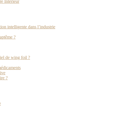
e Intérieur
tion intelligente dans l’industrie
baptême ?
iel de wing foil ?
 médicaments
tive
ire ?
e