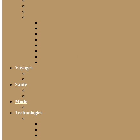
Décoration
Bricolage
Cuisine
Artisans & Bâtiment
Plomberie
Serrurerie
Électricité
Rénovation intérieure
Menuiserie / Charpente
Maçonnerie
Peinture / Décoration
Toiture & couverture
Voyages
Tourisme
Gastronomie
Santé
Bien-être
Sport
Mode
Beauté
Technologies
Intelligence Artificielle
Outils IA
Guides
Actualités IA