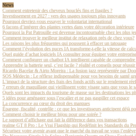
News
Comment entretenir des cheveux bouclés fins et fragiles ?
Investissement en 2027 : vers des usages toujours plus innovants
Pourquoi devriez-vous essayer le volontariat international
6 façons d’intégrer des plantes vertes dans votre décoration intérieure
Pourquoi la Pat Patrouille est devenue incontournable chez les plus je
Comment trouver le meilleur institut de relaxation près de chez vous?
Les raisons les plus fréquentes qui poussent à effacer un tatouage
Comment l’évolution des puces IA transforme-t-elle la vitesse de calcu
Quel guide d’achat logiciels IA consulter pour équiper votre entrepris
Comment configurer un chatbot IA intelligent capable de comprendre l
Apprendre la batterie seul, c’est facile ? réalité et conseils pour réussi
Ricardo Bacelar & Airto Moreira : La fusion jazz représentée par Do
SOS Médecin : Le réflexe indispensable pour vos besoins de santé urg
L’impact de la structure des frais des fonds actifs sur le rendement réel
7 erreurs de maquillage qui vieillissent votre visage sans que vous le 
Quels sont les impacts du tourisme de masse sur les destinations les plu
5 idées pour aménager sous l’escalier et ne pas gaspiller cet espace
La concurrence au cœur du droit des marques
Épargne, fiscalité, contrôle : ce que les investisseurs anticipent déjà 
Comment choisir le meilleur bijou pour une soirée ?
Le support d’affichage qui fait la différence dans vos transactions
realme GT 8 Pro : Le Vrai Flagship qui Redéfinit les Standards du P
Sécurisez votre avenir avant que le marché du travail ne vous l’enlève