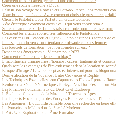
Comment réussir l’aménagement d’une cuisine italienne ?
Créer une société freezone à Dubai
Réussir son voyage de Nantes vers Fort-de-France : nos meilleurs con
Team building en Côte d’Azur: comment choisir le prestataire parfait?
Choisir le Pistolet à Colle Parfait : Un Guide Complet
Vélo électrique : comment choisir celui qui vous conviendra ?
Soirée en amoureux : les bonnes raisons d’opter pour une love room
Comment les articles sponsorisés influencent le PageRank ?
Les cassettes Hi8, Video8 et Digital8 : le point sur ces 3 formats de ca
Le tissage de cheveux : une tendance croissante chez les femmes
Les logiciels de formation : peut-on compter sur eux ?
Destinations émergentes au Vietnam pour 2023
Comment référencer rapidement un blog ?
L’incontinence urinaire chez l’homme : causes, traitements et conseils
Quels sont les avantages de l’investissement dans la location saisonn
Banque d’image AI : Un concept assez intéressant pour les blogueurs
Démystification de la Voyance : Entre Croyances et Réalité
Les Techniques Essentielles pour Capturer des Photos Époustouflante
Renforcer la Sécurité Numérique : Protéger Vos Données dans un M
Les Principes Fondamentaux du Droit Civil Expliqués
L’Évolution Captivante de la Musique à Travers les Âges
Les Impacts Économiques des Énergies Renouvelables sur l’Industri
Les Annuaires : L’outil indispensable pour une recherche en ligne eff
Le Pouvoir des Médias dans la Société Moderne
L’Art : Une Exploration de l’Âme Humaine