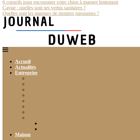
6 conseils pour encourager votre chien à manger lentement
Caviar : quelles sont ses vertus sanitaires ?
Quelles sont les marques de montres japonaises ?
Accueil
Actualités
Entreprise
Finance
Immobilier
Commerce
Assurance
Agriculture
Artisanat
Textile
Transport
Automobile
Moto
Maison