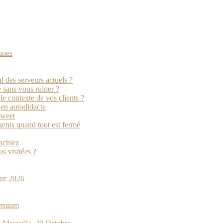
unes
l des serveurs actuels ?
e sans vous ruiner ?
e contexte de vos clients ?
r en autodidacte
oweet
ents quand tout est fermé
sachiez
s visitées ?
pour 2026
remium