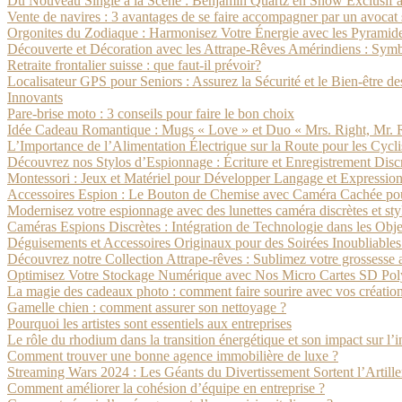
Du Nouveau Single à la Scène : Benjamin Quartz en Show Exclusif à
Vente de navires : 3 avantages de se faire accompagner par un avocat 
Orgonites du Zodiaque : Harmonisez Votre Énergie avec les Pyramide
Découverte et Décoration avec les Attrape-Rêves Amérindiens : Symbo
Retraite frontalier suisse : que faut-il prévoir?
Localisateur GPS pour Seniors : Assurez la Sécurité et le Bien-être 
Innovants
Pare-brise moto : 3 conseils pour faire le bon choix
Idée Cadeau Romantique : Mugs « Love » et Duo « Mrs. Right, Mr.
L’Importance de l’Alimentation Électrique sur la Route pour les Cyclis
Découvrez nos Stylos d’Espionnage : Écriture et Enregistrement Disc
Montessori : Jeux et Matériel pour Développer Langage et Expression
Accessoires Espion : Le Bouton de Chemise avec Caméra Cachée pour
Modernisez votre espionnage avec des lunettes caméra discrètes et sty
Caméras Espions Discrètes : Intégration de Technologie dans les Obj
Déguisements et Accessoires Originaux pour des Soirées Inoubliable
Découvrez notre Collection Attrape-rêves : Sublimez votre grossesse av
Optimisez Votre Stockage Numérique avec Nos Micro Cartes SD Pol
La magie des cadeaux photo : comment faire sourire avec vos créatio
Gamelle chien : comment assurer son nettoyage ?
Pourquoi les artistes sont essentiels aux entreprises
Le rôle du rhodium dans la transition énergétique et son impact sur l’
Comment trouver une bonne agence immobilière de luxe ?
Streaming Wars 2024 : Les Géants du Divertissement Sortent l’Artille
Comment améliorer la cohésion d’équipe en entreprise ?