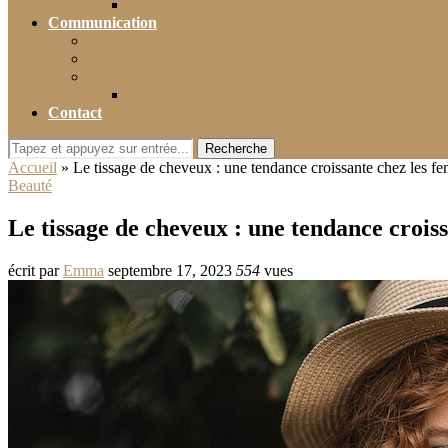
Voyance
Communication
Médias
Publicité
Référencement
Annuaires
Contact
Recherche
Accueil
»
Le tissage de cheveux : une tendance croissante chez les f
Beauté
Le tissage de cheveux : une tendance crois
écrit par
Emma
septembre 17, 2023
554
vues