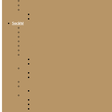
High-tech
Informatique
Internet
E-Commerce
Jeux
Société
Culture
Art
Sciences
Économie
Musique
Droit
Environnement
Sécurité
Animaux
Famille
Enfant – Bébé
Mariage
Emploi
Enseignement
Formation
Loisirs
Shopping
Photographie
Cadeaux