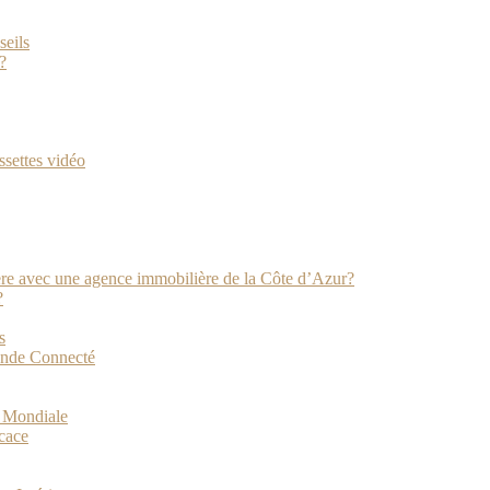
seils
?
ssettes vidéo
ière avec une agence immobilière de la Côte d’Azur?
?
s
onde Connecté
e Mondiale
icace