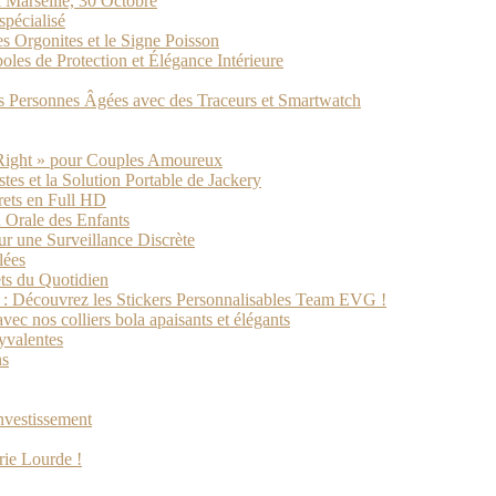
 Marseille, 30 Octobre
spécialisé
s Orgonites et le Signe Poisson
les de Protection et Élégance Intérieure
des Personnes Âgées avec des Traceurs et Smartwatch
 Right » pour Couples Amoureux
tes et la Solution Portable de Jackery
rets en Full HD
 Orale des Enfants
 une Surveillance Discrète
lées
ets du Quotidien
s : Découvrez les Stickers Personnalisables Team EVG !
ec nos colliers bola apaisants et élégants
yvalentes
ns
investissement
rie Lourde !