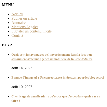
MENU
Accueil
Publier un article
Annuaire
Mentions Légales
Signaler un contenu illicite
Contact
BUZZ
Quels sont les avantages de l’investissement dans la location
saisonnière avec une agence immobilière de la Côte d’Azur?
août 14, 2023
Banque d’image AI : Un concept assez intéressant pour les blogueurs?
août 10, 2023
Chemisage de canalisation : qu’est-ce que c’est et dans quels cas en
faire ?