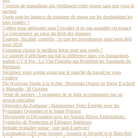
réel
7 erreurs de maquillage qui vieillissent votre visage sans que vous le
sachiez
Quels sont les impacts du tourisme de masse sur les destinations les
plus visitées ?
5 idées pour aménager sous l’escalier et ne pas gaspiller cet espace
La concurrence au cœur du droit des marques
Épargne, fiscalité, contrôle : ce que les investisseurs anticipent déjà
pour 2026
Comment choisir le meilleur bijou pour une soirée ?
Le support d’affichage qui fait la différence dans vos transactions
realme GT 8 Pro : Le Vrai Flagship qui Redéfinit les Standards du
Premium
Sécurisez votre avenir avant que le marché du travail ne vous
l’enlève
Du Nouveau Single à la Scène : Benjamin Quartz en Show Exclusif
à Marseille, 30 Octobre
Vente de navires : 3 avantages de se faire accompagner par un
avocat spécialisé
Orgonites du Zodiaque : Harmonisez Votre Énergie avec les
Pyramides Orgonites et le Signe Poisson
Découverte et Décoration avec les Attrape-Rêves Amérindiens :
Symboles de Protection et Élégance Intérieure
Retraite frontalier suisse : que faut-il prévoir?
Localisateur GPS pour Seniors : Assurez la Sécurité et le Bien-être