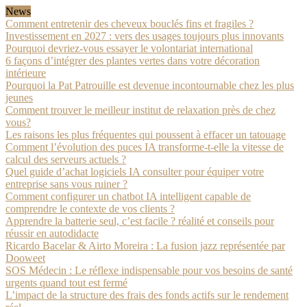
News
Comment entretenir des cheveux bouclés fins et fragiles ?
Investissement en 2027 : vers des usages toujours plus innovants
Pourquoi devriez-vous essayer le volontariat international
6 façons d’intégrer des plantes vertes dans votre décoration
intérieure
Pourquoi la Pat Patrouille est devenue incontournable chez les plus
jeunes
Comment trouver le meilleur institut de relaxation près de chez
vous?
Les raisons les plus fréquentes qui poussent à effacer un tatouage
Comment l’évolution des puces IA transforme-t-elle la vitesse de
calcul des serveurs actuels ?
Quel guide d’achat logiciels IA consulter pour équiper votre
entreprise sans vous ruiner ?
Comment configurer un chatbot IA intelligent capable de
comprendre le contexte de vos clients ?
Apprendre la batterie seul, c’est facile ? réalité et conseils pour
réussir en autodidacte
Ricardo Bacelar & Airto Moreira : La fusion jazz représentée par
Dooweet
SOS Médecin : Le réflexe indispensable pour vos besoins de santé
urgents quand tout est fermé
L’impact de la structure des frais des fonds actifs sur le rendement