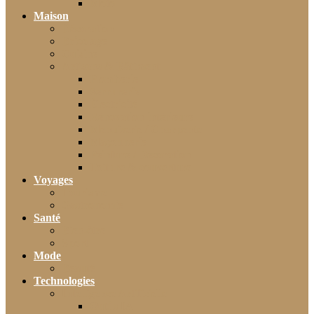
Moto
Maison
Décoration
Bricolage
Cuisine
Artisans & Bâtiment
Plomberie
Serrurerie
Électricité
Rénovation intérieure
Menuiserie / Charpente
Maçonnerie
Peinture / Décoration
Toiture & couverture
Voyages
Tourisme
Gastronomie
Santé
Bien-être
Sport
Mode
Beauté
Technologies
Intelligence Artificielle
Outils IA