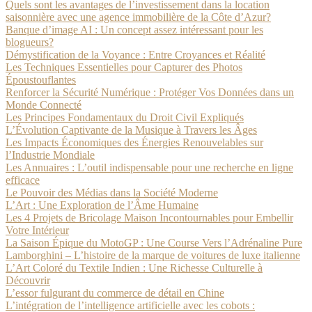
Quels sont les avantages de l’investissement dans la location
saisonnière avec une agence immobilière de la Côte d’Azur?
Banque d’image AI : Un concept assez intéressant pour les
blogueurs?
Démystification de la Voyance : Entre Croyances et Réalité
Les Techniques Essentielles pour Capturer des Photos
Époustouflantes
Renforcer la Sécurité Numérique : Protéger Vos Données dans un
Monde Connecté
Les Principes Fondamentaux du Droit Civil Expliqués
L’Évolution Captivante de la Musique à Travers les Âges
Les Impacts Économiques des Énergies Renouvelables sur
l’Industrie Mondiale
Les Annuaires : L’outil indispensable pour une recherche en ligne
efficace
Le Pouvoir des Médias dans la Société Moderne
L’Art : Une Exploration de l’Âme Humaine
Les 4 Projets de Bricolage Maison Incontournables pour Embellir
Votre Intérieur
La Saison Épique du MotoGP : Une Course Vers l’Adrénaline Pure
Lamborghini – L’histoire de la marque de voitures de luxe italienne
L’Art Coloré du Textile Indien : Une Richesse Culturelle à
Découvrir
L’essor fulgurant du commerce de détail en Chine
L’intégration de l’intelligence artificielle avec les cobots :