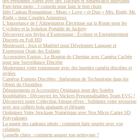
des Personnes Âgées avec des Traceurs et Smartwatch Innovants
Pare-brise moto : 3 conseils pour faire le bon choix
Idée Cadeau Romantique : Mugs « Love » et Duo « Mrs. Right, Mr.
Right » pour Couples Amoureux
L’Importance de l’Alimentation Électrique sur la Route pour les
Cyclistes et la Solution Portable de Jackery
Découvrez nos Stylos d’Espionnage : Écriture et Enregistrement
Discrets en Full HD
Montessori : Jeux et Matériel pour Développer Langage et
Expression Orale des Enfants
Accessoires Espion : Le Bouton de Chemise avec Caméra Cachée
pour une Surveillance Discrète
Modernisez votre espionnage avec des lunettes caméra discrètes et
stylées
Caméras Espions Discrètes : Intégration de Technologie dans les
Objets du Quotidien
Déguisements et Accessoires Originaux pour des Soirées
Inoubliables : Découvrez les Stickers Personnalisables Team EVG !
Découvrez notre Collection Attrape-rêves : Sublimez votre grossesse
avec nos colliers bola apaisants et élégants
Optimisez Votre Stockage Numérique avec Nos Micro Cartes SD
Polyvalentes
La magie des cadeaux photo : comment faire sourire avec vos
créations
Gamelle chien : comment assurer son nettoyage ?