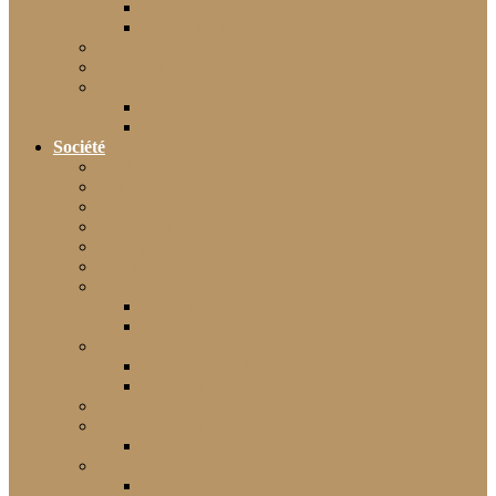
Guides
Actualités IA
High-tech
Informatique
Internet
E-Commerce
Jeux
Société
Culture
Art
Sciences
Économie
Musique
Droit
Environnement
Sécurité
Animaux
Famille
Enfant – Bébé
Mariage
Emploi
Enseignement
Formation
Loisirs
Shopping