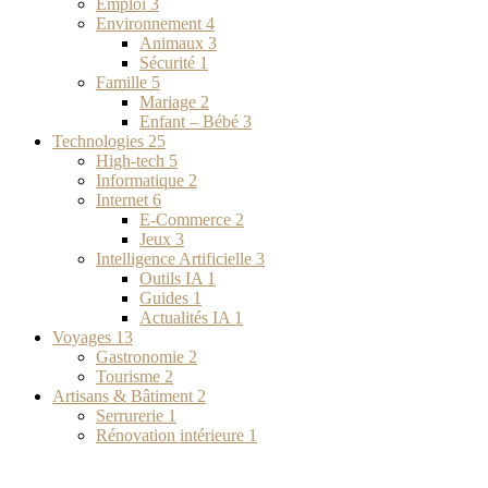
Emploi
3
Environnement
4
Animaux
3
Sécurité
1
Famille
5
Mariage
2
Enfant – Bébé
3
Technologies
25
High-tech
5
Informatique
2
Internet
6
E-Commerce
2
Jeux
3
Intelligence Artificielle
3
Outils IA
1
Guides
1
Actualités IA
1
Voyages
13
Gastronomie
2
Tourisme
2
Artisans & Bâtiment
2
Serrurerie
1
Rénovation intérieure
1