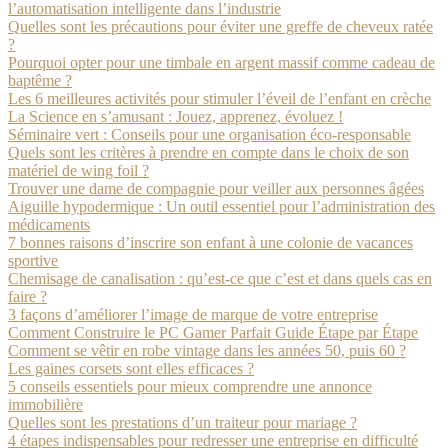
l’automatisation intelligente dans l’industrie
Quelles sont les précautions pour éviter une greffe de cheveux ratée
?
Pourquoi opter pour une timbale en argent massif comme cadeau de
baptême ?
Les 6 meilleures activités pour stimuler l’éveil de l’enfant en crèche
La Science en s’amusant : Jouez, apprenez, évoluez !
Séminaire vert : Conseils pour une organisation éco-responsable
Quels sont les critères à prendre en compte dans le choix de son
matériel de wing foil ?
Trouver une dame de compagnie pour veiller aux personnes âgées
Aiguille hypodermique : Un outil essentiel pour l’administration des
médicaments
7 bonnes raisons d’inscrire son enfant à une colonie de vacances
sportive
Chemisage de canalisation : qu’est-ce que c’est et dans quels cas en
faire ?
3 façons d’améliorer l’image de marque de votre entreprise
Comment Construire le PC Gamer Parfait Guide Étape par Étape
Comment se vêtir en robe vintage dans les années 50, puis 60 ?
Les gaines corsets sont elles efficaces ?
5 conseils essentiels pour mieux comprendre une annonce
immobilière
Quelles sont les prestations d’un traiteur pour mariage ?
4 étapes indispensables pour redresser une entreprise en difficulté