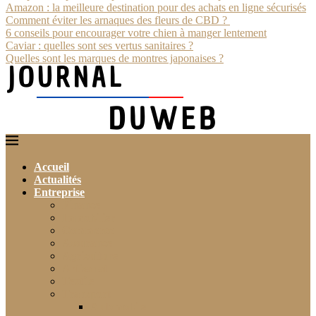
Amazon : la meilleure destination pour des achats en ligne sécurisés
Comment éviter les arnaques des fleurs de CBD ?
6 conseils pour encourager votre chien à manger lentement
Caviar : quelles sont ses vertus sanitaires ?
Quelles sont les marques de montres japonaises ?
Accueil
Actualités
Entreprise
Finance
Immobilier
Commerce
Assurance
Agriculture
Artisanat
Textile
Transport
Automobile