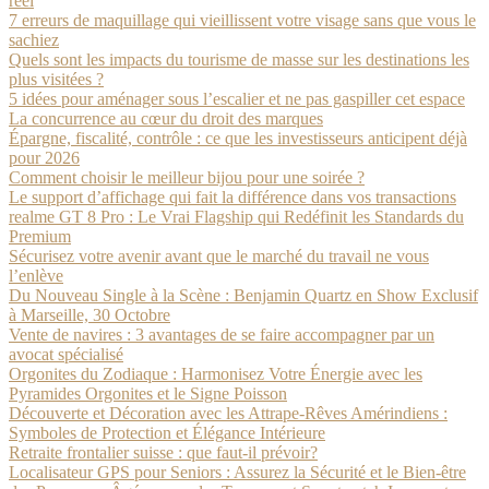
réel
7 erreurs de maquillage qui vieillissent votre visage sans que vous le
sachiez
Quels sont les impacts du tourisme de masse sur les destinations les
plus visitées ?
5 idées pour aménager sous l’escalier et ne pas gaspiller cet espace
La concurrence au cœur du droit des marques
Épargne, fiscalité, contrôle : ce que les investisseurs anticipent déjà
pour 2026
Comment choisir le meilleur bijou pour une soirée ?
Le support d’affichage qui fait la différence dans vos transactions
realme GT 8 Pro : Le Vrai Flagship qui Redéfinit les Standards du
Premium
Sécurisez votre avenir avant que le marché du travail ne vous
l’enlève
Du Nouveau Single à la Scène : Benjamin Quartz en Show Exclusif
à Marseille, 30 Octobre
Vente de navires : 3 avantages de se faire accompagner par un
avocat spécialisé
Orgonites du Zodiaque : Harmonisez Votre Énergie avec les
Pyramides Orgonites et le Signe Poisson
Découverte et Décoration avec les Attrape-Rêves Amérindiens :
Symboles de Protection et Élégance Intérieure
Retraite frontalier suisse : que faut-il prévoir?
Localisateur GPS pour Seniors : Assurez la Sécurité et le Bien-être