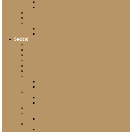
Guides
Actualités IA
High-tech
Informatique
Internet
E-Commerce
Jeux
Société
Culture
Art
Sciences
Économie
Musique
Droit
Environnement
Sécurité
Animaux
Famille
Enfant – Bébé
Mariage
Emploi
Enseignement
Formation
Loisirs
Shopping