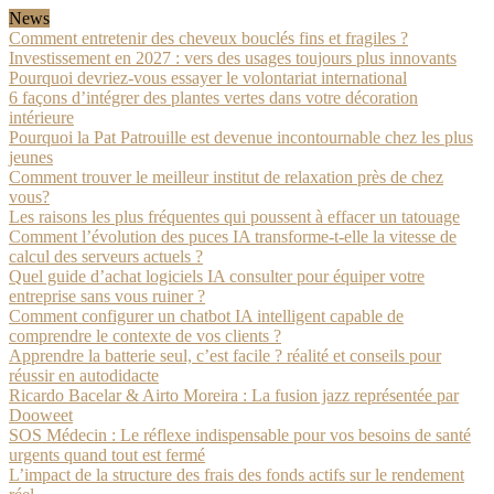
News
Comment entretenir des cheveux bouclés fins et fragiles ?
Investissement en 2027 : vers des usages toujours plus innovants
Pourquoi devriez-vous essayer le volontariat international
6 façons d’intégrer des plantes vertes dans votre décoration
intérieure
Pourquoi la Pat Patrouille est devenue incontournable chez les plus
jeunes
Comment trouver le meilleur institut de relaxation près de chez
vous?
Les raisons les plus fréquentes qui poussent à effacer un tatouage
Comment l’évolution des puces IA transforme-t-elle la vitesse de
calcul des serveurs actuels ?
Quel guide d’achat logiciels IA consulter pour équiper votre
entreprise sans vous ruiner ?
Comment configurer un chatbot IA intelligent capable de
comprendre le contexte de vos clients ?
Apprendre la batterie seul, c’est facile ? réalité et conseils pour
réussir en autodidacte
Ricardo Bacelar & Airto Moreira : La fusion jazz représentée par
Dooweet
SOS Médecin : Le réflexe indispensable pour vos besoins de santé
urgents quand tout est fermé
L’impact de la structure des frais des fonds actifs sur le rendement