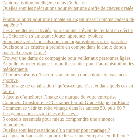
l’automatisation intelligente dans l’industrie
Quelles sont les précautions pour éviter une greffe de cheveux ratée
?
Pourquoi opter pour une timbale en argent massif comme cadeau de
baptême ?
Les 6 meilleures activités pour stimuler l’éveil de l’enfant en crèche
La Science en s’amusant : Jouez, apprenez, évoluez !
Séminaire vert : Conseils pour une organisation éco-responsable
Quels sont les critères à prendre en compte dans le choix de son
matériel de wing foil ?
Trouver une dame de compagnie pour veiller aux personnes âgées
Aiguille hypodermique : Un outil essentiel pour l’administration des
médicaments
7 bonnes raisons d’inscrire son enfant à une colonie de vacances
sportive
Chemisage de canalisation : qu’est-ce que c’est et dans quels cas en
faire ?
3 façons d’améliorer l’image de marque de votre entreprise
Comment Construire le PC Gamer Parfait Guide Étape par Étape
Comment se vêtir en robe vintage dans les années 50, puis 60 ?
Les gaines corsets sont elles efficaces ?
5 conseils essentiels pour mieux comprendre une annonce
immobilière
Quelles sont les prestations d’un traiteur pour mariage ?
4 étapes indispensables pour redresser une entreprise en difficulté