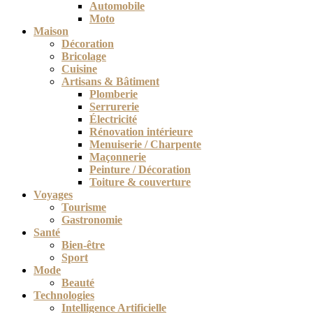
Automobile
Moto
Maison
Décoration
Bricolage
Cuisine
Artisans & Bâtiment
Plomberie
Serrurerie
Électricité
Rénovation intérieure
Menuiserie / Charpente
Maçonnerie
Peinture / Décoration
Toiture & couverture
Voyages
Tourisme
Gastronomie
Santé
Bien-être
Sport
Mode
Beauté
Technologies
Intelligence Artificielle