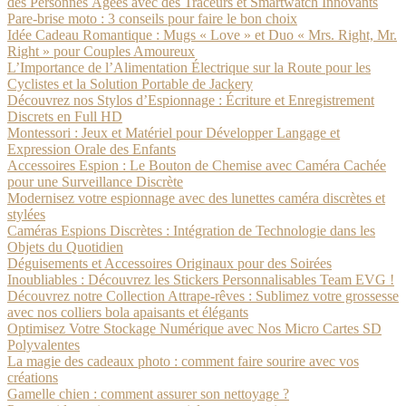
des Personnes Âgées avec des Traceurs et Smartwatch Innovants
Pare-brise moto : 3 conseils pour faire le bon choix
Idée Cadeau Romantique : Mugs « Love » et Duo « Mrs. Right, Mr.
Right » pour Couples Amoureux
L’Importance de l’Alimentation Électrique sur la Route pour les
Cyclistes et la Solution Portable de Jackery
Découvrez nos Stylos d’Espionnage : Écriture et Enregistrement
Discrets en Full HD
Montessori : Jeux et Matériel pour Développer Langage et
Expression Orale des Enfants
Accessoires Espion : Le Bouton de Chemise avec Caméra Cachée
pour une Surveillance Discrète
Modernisez votre espionnage avec des lunettes caméra discrètes et
stylées
Caméras Espions Discrètes : Intégration de Technologie dans les
Objets du Quotidien
Déguisements et Accessoires Originaux pour des Soirées
Inoubliables : Découvrez les Stickers Personnalisables Team EVG !
Découvrez notre Collection Attrape-rêves : Sublimez votre grossesse
avec nos colliers bola apaisants et élégants
Optimisez Votre Stockage Numérique avec Nos Micro Cartes SD
Polyvalentes
La magie des cadeaux photo : comment faire sourire avec vos
créations
Gamelle chien : comment assurer son nettoyage ?