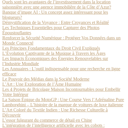
Quels sont les avantages de l’investissement dans la location
saisonnière avec une agence immobilière de la Côte d’Azur?
Banque d’image AI : Un concept assez intéressant pour les
blogueurs?
Démystification de la Voyance : Entre Croyances et Réalité
Les Techniques Essentielles pour Capturer des Photos
Époustouflantes
Renforcer la Sécurité Numérique : Protéger Vos Données dans un
Monde Connecté
Les Principes Fondamentaux du Droit Civil Expliqués
L’Évolution Captivante de la Musique à Travers les Âges
Les Impacts Économiques des Énergies Renouvelables sur
l’Industrie Mondiale
Les Annuaires : L’outil indispensable pour une recherche en ligne
efficace
Le Pouvoir des Médias dans la Société Moderne
L’Art : Une Exploration de l’Âme Humaine
Les 4 Projets de Bricolage Maison Incontournables pour Embellir
Votre Intérieur
La Saison Épique du MotoGP : Une Course Vers l’Adrénaline Pure
Lamborghini – L’histoire de la marque de voitures de luxe italienne
L’Art Coloré du Textile Indien : Une Richesse Culturelle à
Découvrir
L’essor fulgurant du commerce de détail en Chine
L’intégration de l’intelligence artificielle avec les cobots :