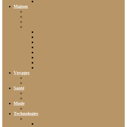
Moto
Maison
Décoration
Bricolage
Cuisine
Artisans & Bâtiment
Plomberie
Serrurerie
Électricité
Rénovation intérieure
Menuiserie / Charpente
Maçonnerie
Peinture / Décoration
Toiture & couverture
Voyages
Tourisme
Gastronomie
Santé
Bien-être
Sport
Mode
Beauté
Technologies
Intelligence Artificielle
Outils IA