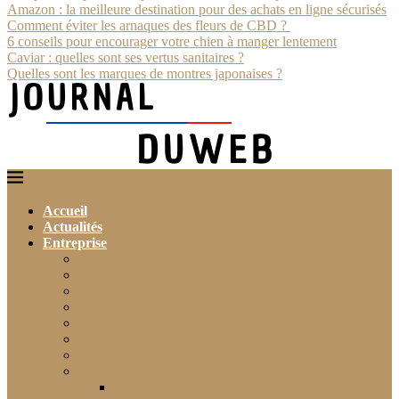
Amazon : la meilleure destination pour des achats en ligne sécurisés
Comment éviter les arnaques des fleurs de CBD ?
6 conseils pour encourager votre chien à manger lentement
Caviar : quelles sont ses vertus sanitaires ?
Quelles sont les marques de montres japonaises ?
Accueil
Actualités
Entreprise
Finance
Immobilier
Commerce
Assurance
Agriculture
Artisanat
Textile
Transport
Automobile