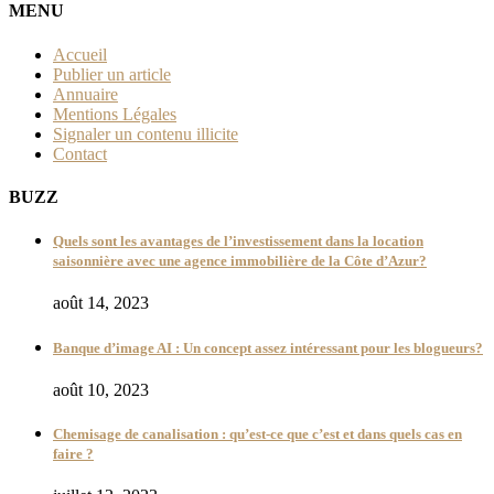
MENU
Accueil
Publier un article
Annuaire
Mentions Légales
Signaler un contenu illicite
Contact
BUZZ
Quels sont les avantages de l’investissement dans la location
saisonnière avec une agence immobilière de la Côte d’Azur?
août 14, 2023
Banque d’image AI : Un concept assez intéressant pour les blogueurs?
août 10, 2023
Chemisage de canalisation : qu’est-ce que c’est et dans quels cas en
faire ?