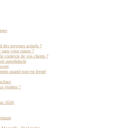
unes
l des serveurs actuels ?
e sans vous ruiner ?
e contexte de vos clients ?
r en autodidacte
oweet
ents quand tout est fermé
sachiez
s visitées ?
pour 2026
remium