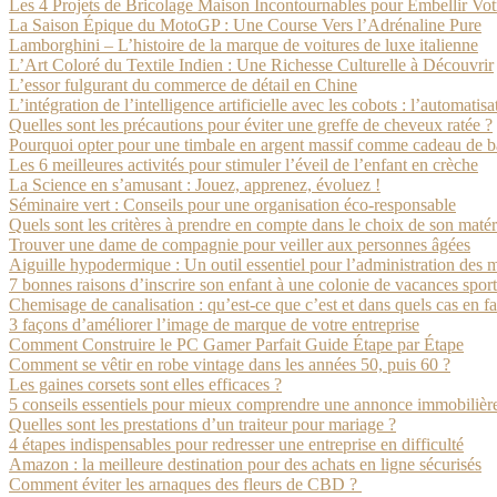
Les 4 Projets de Bricolage Maison Incontournables pour Embellir Votr
La Saison Épique du MotoGP : Une Course Vers l’Adrénaline Pure
Lamborghini – L’histoire de la marque de voitures de luxe italienne
L’Art Coloré du Textile Indien : Une Richesse Culturelle à Découvrir
L’essor fulgurant du commerce de détail en Chine
L’intégration de l’intelligence artificielle avec les cobots : l’automatisa
Quelles sont les précautions pour éviter une greffe de cheveux ratée ?
Pourquoi opter pour une timbale en argent massif comme cadeau de 
Les 6 meilleures activités pour stimuler l’éveil de l’enfant en crèche
La Science en s’amusant : Jouez, apprenez, évoluez !
Séminaire vert : Conseils pour une organisation éco-responsable
Quels sont les critères à prendre en compte dans le choix de son matér
Trouver une dame de compagnie pour veiller aux personnes âgées
Aiguille hypodermique : Un outil essentiel pour l’administration des
7 bonnes raisons d’inscrire son enfant à une colonie de vacances spor
Chemisage de canalisation : qu’est-ce que c’est et dans quels cas en fa
3 façons d’améliorer l’image de marque de votre entreprise
Comment Construire le PC Gamer Parfait Guide Étape par Étape
Comment se vêtir en robe vintage dans les années 50, puis 60 ?
Les gaines corsets sont elles efficaces ?
5 conseils essentiels pour mieux comprendre une annonce immobilièr
Quelles sont les prestations d’un traiteur pour mariage ?
4 étapes indispensables pour redresser une entreprise en difficulté
Amazon : la meilleure destination pour des achats en ligne sécurisés
Comment éviter les arnaques des fleurs de CBD ?