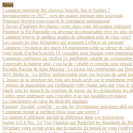
News
Comment entretenir des cheveux bouclés fins et fragiles ?
Investissement en 2027 : vers des usages toujours plus innovants
Pourquoi devriez-vous essayer le volontariat international
6 façons d’intégrer des plantes vertes dans votre décoration intérieure
Pourquoi la Pat Patrouille est devenue incontournable chez les plus je
Comment trouver le meilleur institut de relaxation près de chez vous?
Les raisons les plus fréquentes qui poussent à effacer un tatouage
Comment l’évolution des puces IA transforme-t-elle la vitesse de calcu
Quel guide d’achat logiciels IA consulter pour équiper votre entrepris
Comment configurer un chatbot IA intelligent capable de comprendre l
Apprendre la batterie seul, c’est facile ? réalité et conseils pour réussi
Ricardo Bacelar & Airto Moreira : La fusion jazz représentée par Do
SOS Médecin : Le réflexe indispensable pour vos besoins de santé urg
L’impact de la structure des frais des fonds actifs sur le rendement réel
7 erreurs de maquillage qui vieillissent votre visage sans que vous le 
Quels sont les impacts du tourisme de masse sur les destinations les plu
5 idées pour aménager sous l’escalier et ne pas gaspiller cet espace
La concurrence au cœur du droit des marques
Épargne, fiscalité, contrôle : ce que les investisseurs anticipent déjà 
Comment choisir le meilleur bijou pour une soirée ?
Le support d’affichage qui fait la différence dans vos transactions
realme GT 8 Pro : Le Vrai Flagship qui Redéfinit les Standards du P
Sécurisez votre avenir avant que le marché du travail ne vous l’enlève