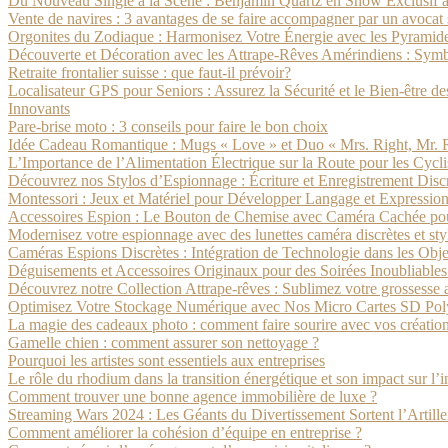
Du Nouveau Single à la Scène : Benjamin Quartz en Show Exclusif à
Vente de navires : 3 avantages de se faire accompagner par un avocat 
Orgonites du Zodiaque : Harmonisez Votre Énergie avec les Pyramide
Découverte et Décoration avec les Attrape-Rêves Amérindiens : Symbo
Retraite frontalier suisse : que faut-il prévoir?
Localisateur GPS pour Seniors : Assurez la Sécurité et le Bien-être 
Innovants
Pare-brise moto : 3 conseils pour faire le bon choix
Idée Cadeau Romantique : Mugs « Love » et Duo « Mrs. Right, Mr.
L’Importance de l’Alimentation Électrique sur la Route pour les Cyclis
Découvrez nos Stylos d’Espionnage : Écriture et Enregistrement Disc
Montessori : Jeux et Matériel pour Développer Langage et Expression
Accessoires Espion : Le Bouton de Chemise avec Caméra Cachée pour
Modernisez votre espionnage avec des lunettes caméra discrètes et sty
Caméras Espions Discrètes : Intégration de Technologie dans les Obj
Déguisements et Accessoires Originaux pour des Soirées Inoubliable
Découvrez notre Collection Attrape-rêves : Sublimez votre grossesse av
Optimisez Votre Stockage Numérique avec Nos Micro Cartes SD Pol
La magie des cadeaux photo : comment faire sourire avec vos créatio
Gamelle chien : comment assurer son nettoyage ?
Pourquoi les artistes sont essentiels aux entreprises
Le rôle du rhodium dans la transition énergétique et son impact sur l’
Comment trouver une bonne agence immobilière de luxe ?
Streaming Wars 2024 : Les Géants du Divertissement Sortent l’Artille
Comment améliorer la cohésion d’équipe en entreprise ?