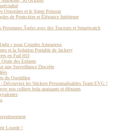
 Marseille, 30 Octobre
spécialisé
s Orgonites et le Signe Poisson
les de Protection et Élégance Intérieure
des Personnes Âgées avec des Traceurs et Smartwatch
 Right » pour Couples Amoureux
tes et la Solution Portable de Jackery
rets en Full HD
 Orale des Enfants
 une Surveillance Discrète
lées
ets du Quotidien
s : Découvrez les Stickers Personnalisables Team EVG !
ec nos colliers bola apaisants et élégants
yvalentes
ns
investissement
rie Lourde !