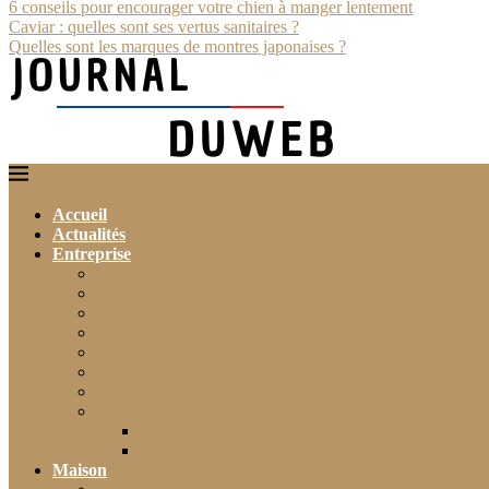
6 conseils pour encourager votre chien à manger lentement
Caviar : quelles sont ses vertus sanitaires ?
Quelles sont les marques de montres japonaises ?
Accueil
Actualités
Entreprise
Finance
Immobilier
Commerce
Assurance
Agriculture
Artisanat
Textile
Transport
Automobile
Moto
Maison