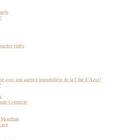
seils
?
ssettes vidéo
ière avec une agence immobilière de la Côte d’Azur?
?
s
onde Connecté
e Mondiale
icace