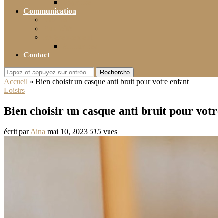
Voyance
Communication
Médias
Publicité
Référencement
Annuaires
Contact
Recherche
Accueil
»
Bien choisir un casque anti bruit pour votre enfant
Loisirs
Bien choisir un casque anti bruit pour votr
écrit par
Aina
mai 10, 2023
515
vues