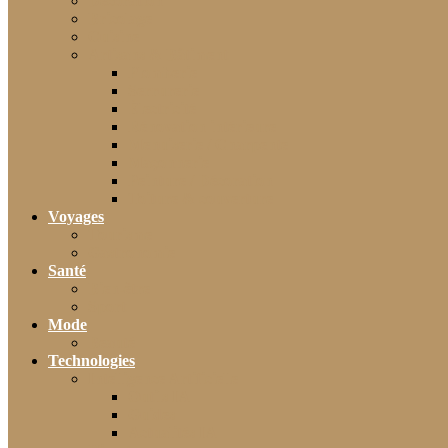
Décoration
Bricolage
Cuisine
Artisans & Bâtiment
Plomberie
Serrurerie
Électricité
Rénovation intérieure
Menuiserie / Charpente
Maçonnerie
Peinture / Décoration
Toiture & couverture
Voyages
Tourisme
Gastronomie
Santé
Bien-être
Sport
Mode
Beauté
Technologies
Intelligence Artificielle
Outils IA
Guides
Actualités IA