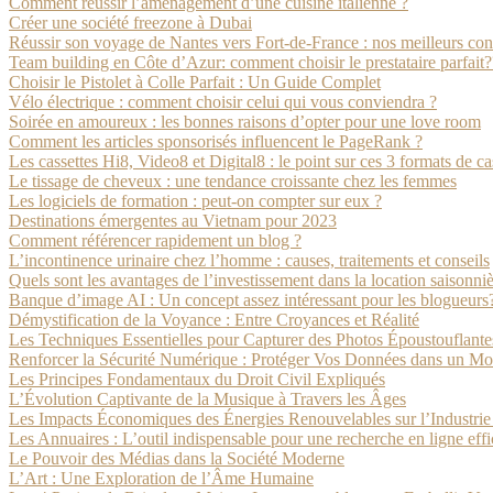
Comment réussir l’aménagement d’une cuisine italienne ?
Créer une société freezone à Dubai
Réussir son voyage de Nantes vers Fort-de-France : nos meilleurs con
Team building en Côte d’Azur: comment choisir le prestataire parfait?
Choisir le Pistolet à Colle Parfait : Un Guide Complet
Vélo électrique : comment choisir celui qui vous conviendra ?
Soirée en amoureux : les bonnes raisons d’opter pour une love room
Comment les articles sponsorisés influencent le PageRank ?
Les cassettes Hi8, Video8 et Digital8 : le point sur ces 3 formats de ca
Le tissage de cheveux : une tendance croissante chez les femmes
Les logiciels de formation : peut-on compter sur eux ?
Destinations émergentes au Vietnam pour 2023
Comment référencer rapidement un blog ?
L’incontinence urinaire chez l’homme : causes, traitements et conseils
Quels sont les avantages de l’investissement dans la location saisonn
Banque d’image AI : Un concept assez intéressant pour les blogueurs
Démystification de la Voyance : Entre Croyances et Réalité
Les Techniques Essentielles pour Capturer des Photos Époustouflante
Renforcer la Sécurité Numérique : Protéger Vos Données dans un M
Les Principes Fondamentaux du Droit Civil Expliqués
L’Évolution Captivante de la Musique à Travers les Âges
Les Impacts Économiques des Énergies Renouvelables sur l’Industri
Les Annuaires : L’outil indispensable pour une recherche en ligne eff
Le Pouvoir des Médias dans la Société Moderne
L’Art : Une Exploration de l’Âme Humaine