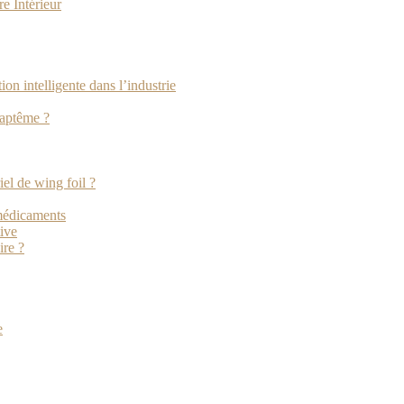
e Intérieur
tion intelligente dans l’industrie
baptême ?
iel de wing foil ?
 médicaments
tive
ire ?
e