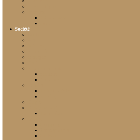
High-tech
Informatique
Internet
E-Commerce
Jeux
Société
Culture
Art
Sciences
Économie
Musique
Droit
Environnement
Sécurité
Animaux
Famille
Enfant – Bébé
Mariage
Emploi
Enseignement
Formation
Loisirs
Shopping
Photographie
Cadeaux