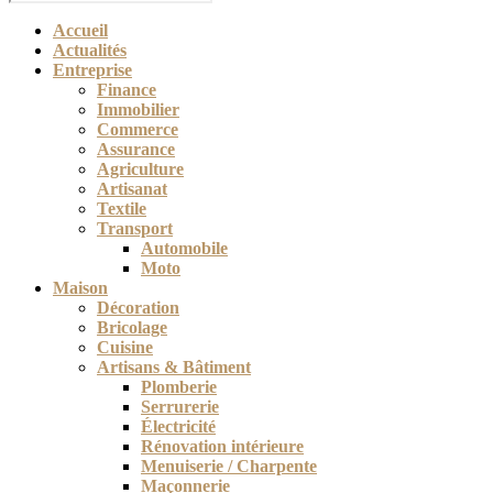
Accueil
Actualités
Entreprise
Finance
Immobilier
Commerce
Assurance
Agriculture
Artisanat
Textile
Transport
Automobile
Moto
Maison
Décoration
Bricolage
Cuisine
Artisans & Bâtiment
Plomberie
Serrurerie
Électricité
Rénovation intérieure
Menuiserie / Charpente
Maçonnerie