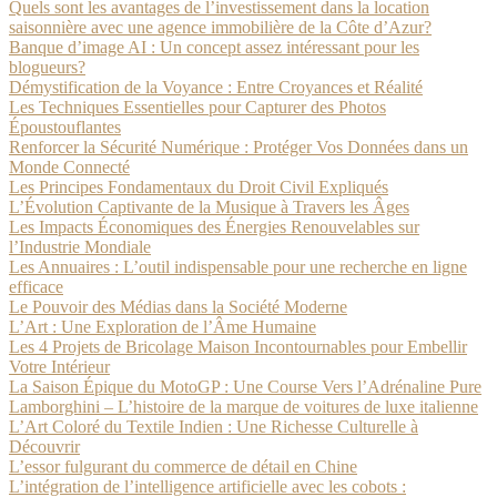
Quels sont les avantages de l’investissement dans la location
saisonnière avec une agence immobilière de la Côte d’Azur?
Banque d’image AI : Un concept assez intéressant pour les
blogueurs?
Démystification de la Voyance : Entre Croyances et Réalité
Les Techniques Essentielles pour Capturer des Photos
Époustouflantes
Renforcer la Sécurité Numérique : Protéger Vos Données dans un
Monde Connecté
Les Principes Fondamentaux du Droit Civil Expliqués
L’Évolution Captivante de la Musique à Travers les Âges
Les Impacts Économiques des Énergies Renouvelables sur
l’Industrie Mondiale
Les Annuaires : L’outil indispensable pour une recherche en ligne
efficace
Le Pouvoir des Médias dans la Société Moderne
L’Art : Une Exploration de l’Âme Humaine
Les 4 Projets de Bricolage Maison Incontournables pour Embellir
Votre Intérieur
La Saison Épique du MotoGP : Une Course Vers l’Adrénaline Pure
Lamborghini – L’histoire de la marque de voitures de luxe italienne
L’Art Coloré du Textile Indien : Une Richesse Culturelle à
Découvrir
L’essor fulgurant du commerce de détail en Chine
L’intégration de l’intelligence artificielle avec les cobots :