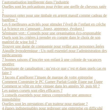
l’automatisation intelligente dans l’industrie
Quelles sont les précautions pour éviter une greffe de cheveux ratée
?
Pourquoi opter pour une timbale en argent massif comme cadeau de
baptême ?
Les 6 meilleures activités pour stimuler l’éveil de l’enfant en crèche
La Science en s’amusant : Jouez, apprenez, évoluez !
Séminaire vert : Conseils pour une organisation éco-responsable
Quels sont les critères à prendre en compte dans le choix de son
matériel de wing foil ?
Trouver une dame de compagnie pour veiller aux personnes âgées
Aiguille hypodermique : Un outil essentiel pour l’administration des
médicaments
7 bonnes raisons d’inscrire son enfant à une colonie de vacances
sportive
Chemisage de canalisation : qu’est-ce que c’est et dans quels cas en
faire ?
3 façons d’améliorer l’image de marque de votre entreprise
Comment Construire le PC Gamer Parfait Guide Étape par Étape
Comment se vêtir en robe vintage dans les années 50, puis 60 ?
Les gaines corsets sont elles efficaces ?
5 conseils essentiels pour mieux comprendre une annonce
immobilière
Quelles sont les prestations d’un traiteur pour mariage ?
4 étapes indispensables pour redresser une entreprise en difficulté