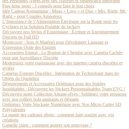
des Personnes Âgées avec des Traceurs et Smartwatch Innovants
Pare-brise moto : 3 conseils pour faire le bon choix
Idée Cadeau Romantique : Mugs « Love » et Duo « Mrs. Right, Mr.
Right » pour Couples Amoureux
L’Importance de l’Alimentation Électrique sur la Route pour les
Cyclistes et la Solution Portable de Jackery
Découvrez nos Stylos d’Espionnage : Écriture et Enregistrement
Discrets en Full HD
Montessori : Jeux et Matériel pour Développer Langage et
Expression Orale des Enfants
Accessoires Espion : Le Bouton de Chemise avec Caméra Cachée
pour une Surveillance Discrète
Modernisez votre espionnage avec des lunettes caméra discrètes et
stylées
Caméras Espions Discrètes : Intégration de Technologie dans les
Objets du Quotidien
Déguisements et Accessoires Originaux pour des Soirées
Inoubliables : Découvrez les Stickers Personnalisables Team EVG !
Découvrez notre Collection Attrape-rêves : Sublimez votre grossesse
avec nos colliers bola apaisants et élégants
Optimisez Votre Stockage Numérique avec Nos Micro Cartes SD
Polyvalentes
La magie des cadeaux photo : comment faire sourire avec vos
créations
Gamelle chien : comment assurer son nettoyage ?