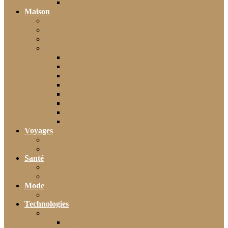
Moto
Maison
Décoration
Bricolage
Cuisine
Artisans & Bâtiment
Plomberie
Serrurerie
Électricité
Rénovation intérieure
Menuiserie / Charpente
Maçonnerie
Peinture / Décoration
Toiture & couverture
Voyages
Tourisme
Gastronomie
Santé
Bien-être
Sport
Mode
Beauté
Technologies
Intelligence Artificielle
Outils IA