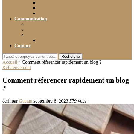
Photographie
Cadeaux
Voyance
Communication
Médias
Publicité
Référencement
Annuaires
Contact
Recherche
Accueil
»
Comment référencer rapidement un blog ?
Référencement
Comment référencer rapidement un blog
?
écrit par
Gaetan
septembre 6, 2023
579
vues