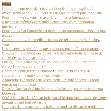
News
Comment entretenir des cheveux bouclés fins et fragiles ?
Investissement en 2027 : vers des usages toujours plus innovants
Pourquoi devriez-vous essayer le volontariat international
6 façons d’intégrer des plantes vertes dans votre décoration
intérieure
Pourquoi la Pat Patrouille est devenue incontournable chez les plus
jeunes
Comment trouver le meilleur institut de relaxation près de chez
vous?
Les raisons les plus fréquentes qui poussent à effacer un tatouage
Comment l’évolution des puces IA transforme-t-elle la vitesse de
calcul des serveurs actuels ?
Quel guide d’achat logiciels IA consulter pour équiper votre
entreprise sans vous ruiner ?
Comment configurer un chatbot IA intelligent capable de
comprendre le contexte de vos clients ?
Apprendre la batterie seul, c’est facile ? réalité et conseils pour
réussir en autodidacte
Ricardo Bacelar & Airto Moreira : La fusion jazz représentée par
Dooweet
SOS Médecin : Le réflexe indispensable pour vos besoins de santé
urgents quand tout est fermé
L’impact de la structure des frais des fonds actifs sur le rendement