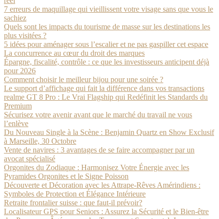
réel
7 erreurs de maquillage qui vieillissent votre visage sans que vous le
sachiez
Quels sont les impacts du tourisme de masse sur les destinations les
plus visitées ?
5 idées pour aménager sous l’escalier et ne pas gaspiller cet espace
La concurrence au cœur du droit des marques
Épargne, fiscalité, contrôle : ce que les investisseurs anticipent déjà
pour 2026
Comment choisir le meilleur bijou pour une soirée ?
Le support d’affichage qui fait la différence dans vos transactions
realme GT 8 Pro : Le Vrai Flagship qui Redéfinit les Standards du
Premium
Sécurisez votre avenir avant que le marché du travail ne vous
l’enlève
Du Nouveau Single à la Scène : Benjamin Quartz en Show Exclusif
à Marseille, 30 Octobre
Vente de navires : 3 avantages de se faire accompagner par un
avocat spécialisé
Orgonites du Zodiaque : Harmonisez Votre Énergie avec les
Pyramides Orgonites et le Signe Poisson
Découverte et Décoration avec les Attrape-Rêves Amérindiens :
Symboles de Protection et Élégance Intérieure
Retraite frontalier suisse : que faut-il prévoir?
Localisateur GPS pour Seniors : Assurez la Sécurité et le Bien-être