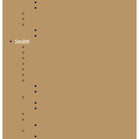
Guides
Actualités IA
High-tech
Informatique
Internet
E-Commerce
Jeux
Société
Culture
Art
Sciences
Économie
Musique
Droit
Environnement
Sécurité
Animaux
Famille
Enfant – Bébé
Mariage
Emploi
Enseignement
Formation
Loisirs
Shopping