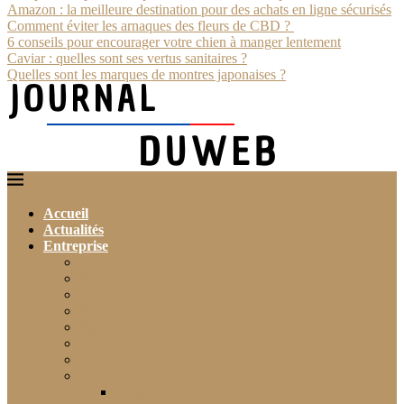
Amazon : la meilleure destination pour des achats en ligne sécurisés
Comment éviter les arnaques des fleurs de CBD ?
6 conseils pour encourager votre chien à manger lentement
Caviar : quelles sont ses vertus sanitaires ?
Quelles sont les marques de montres japonaises ?
Accueil
Actualités
Entreprise
Finance
Immobilier
Commerce
Assurance
Agriculture
Artisanat
Textile
Transport
Automobile