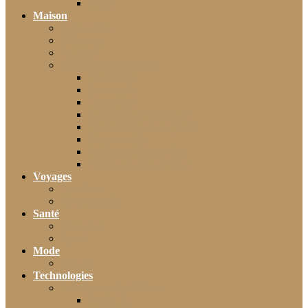
Moto
Maison
Décoration
Bricolage
Cuisine
Artisans & Bâtiment
Plomberie
Serrurerie
Électricité
Rénovation intérieure
Menuiserie / Charpente
Maçonnerie
Peinture / Décoration
Toiture & couverture
Voyages
Tourisme
Gastronomie
Santé
Bien-être
Sport
Mode
Beauté
Technologies
Intelligence Artificielle
Outils IA