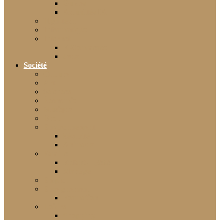
Guides
Actualités IA
High-tech
Informatique
Internet
E-Commerce
Jeux
Société
Culture
Art
Sciences
Économie
Musique
Droit
Environnement
Sécurité
Animaux
Famille
Enfant – Bébé
Mariage
Emploi
Enseignement
Formation
Loisirs
Shopping