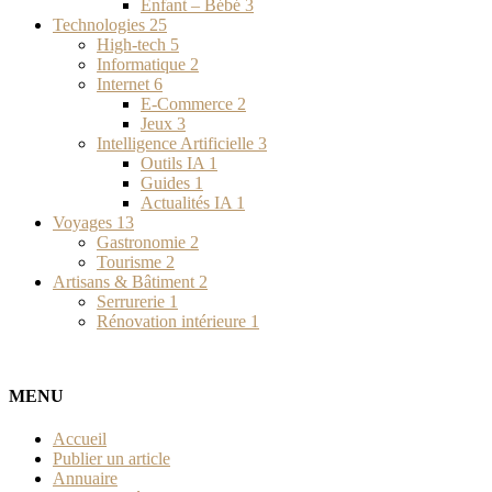
Enfant – Bébé
3
Technologies
25
High-tech
5
Informatique
2
Internet
6
E-Commerce
2
Jeux
3
Intelligence Artificielle
3
Outils IA
1
Guides
1
Actualités IA
1
Voyages
13
Gastronomie
2
Tourisme
2
Artisans & Bâtiment
2
Serrurerie
1
Rénovation intérieure
1
MENU
Accueil
Publier un article
Annuaire