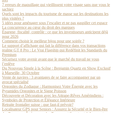
réel
7 erreurs de maquillage qui vieillissent votre visage sans que vous le
sachiez
Quels sont les impacts du tourisme de masse sur les destinations les
plus visitées ?
5 idées pour aménager sous l’escalier et ne pas gaspiller cet espace
La concurrence au cœur du droit des marques
Épargne, fiscalité, contrôle : ce que les investisseurs anticipent déjà
pour 2026
Comment choisir le meilleur bijou pour une soirée ?
Le support d’affichage qui fait la différence dans vos transactions
realme GT 8 Pro : Le Vrai Flagship qui Redéfinit les Standards du
Premium
Sécurisez votre avenir avant que le marché du travail ne vous
l’enlève
Du Nouveau Single à la Scène : Benjamin Quartz en Show Exclusif
à Marseille, 30 Octobre
Vente de navires : 3 avantages de se faire accompagner par un
avocat spécialisé
Orgonites du Zodiaque : Harmonisez Votre Énergie avec les
Pyramides Orgonites et le Signe Poisson
Découverte et Décoration avec les Attrape-Rêves Amérindiens :
Symboles de Protection et Élégance Intérieure
Retraite frontalier suisse : que faut-il prévoir?
Localisateur GPS pour Seniors : Assurez la Sécurité et le Bien-être