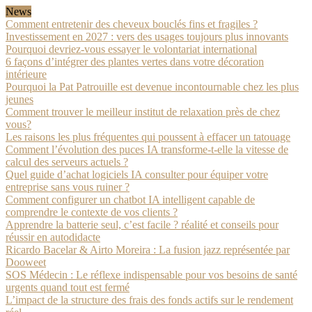
News
Comment entretenir des cheveux bouclés fins et fragiles ?
Investissement en 2027 : vers des usages toujours plus innovants
Pourquoi devriez-vous essayer le volontariat international
6 façons d’intégrer des plantes vertes dans votre décoration
intérieure
Pourquoi la Pat Patrouille est devenue incontournable chez les plus
jeunes
Comment trouver le meilleur institut de relaxation près de chez
vous?
Les raisons les plus fréquentes qui poussent à effacer un tatouage
Comment l’évolution des puces IA transforme-t-elle la vitesse de
calcul des serveurs actuels ?
Quel guide d’achat logiciels IA consulter pour équiper votre
entreprise sans vous ruiner ?
Comment configurer un chatbot IA intelligent capable de
comprendre le contexte de vos clients ?
Apprendre la batterie seul, c’est facile ? réalité et conseils pour
réussir en autodidacte
Ricardo Bacelar & Airto Moreira : La fusion jazz représentée par
Dooweet
SOS Médecin : Le réflexe indispensable pour vos besoins de santé
urgents quand tout est fermé
L’impact de la structure des frais des fonds actifs sur le rendement