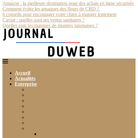
Amazon : la meilleure destination pour des achats en ligne sécurisés
Comment éviter les arnaques des fleurs de CBD ?
6 conseils pour encourager votre chien à manger lentement
Caviar : quelles sont ses vertus sanitaires ?
Quelles sont les marques de montres japonaises ?
Accueil
Actualités
Entreprise
Finance
Immobilier
Commerce
Assurance
Agriculture
Artisanat
Textile
Transport
Automobile