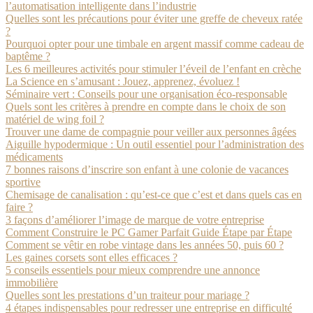
l’automatisation intelligente dans l’industrie
Quelles sont les précautions pour éviter une greffe de cheveux ratée
?
Pourquoi opter pour une timbale en argent massif comme cadeau de
baptême ?
Les 6 meilleures activités pour stimuler l’éveil de l’enfant en crèche
La Science en s’amusant : Jouez, apprenez, évoluez !
Séminaire vert : Conseils pour une organisation éco-responsable
Quels sont les critères à prendre en compte dans le choix de son
matériel de wing foil ?
Trouver une dame de compagnie pour veiller aux personnes âgées
Aiguille hypodermique : Un outil essentiel pour l’administration des
médicaments
7 bonnes raisons d’inscrire son enfant à une colonie de vacances
sportive
Chemisage de canalisation : qu’est-ce que c’est et dans quels cas en
faire ?
3 façons d’améliorer l’image de marque de votre entreprise
Comment Construire le PC Gamer Parfait Guide Étape par Étape
Comment se vêtir en robe vintage dans les années 50, puis 60 ?
Les gaines corsets sont elles efficaces ?
5 conseils essentiels pour mieux comprendre une annonce
immobilière
Quelles sont les prestations d’un traiteur pour mariage ?
4 étapes indispensables pour redresser une entreprise en difficulté