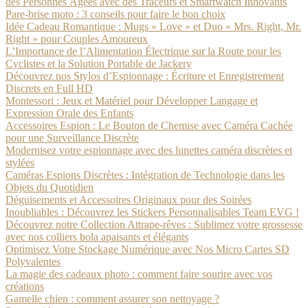
des Personnes Âgées avec des Traceurs et Smartwatch Innovants
Pare-brise moto : 3 conseils pour faire le bon choix
Idée Cadeau Romantique : Mugs « Love » et Duo « Mrs. Right, Mr.
Right » pour Couples Amoureux
L’Importance de l’Alimentation Électrique sur la Route pour les
Cyclistes et la Solution Portable de Jackery
Découvrez nos Stylos d’Espionnage : Écriture et Enregistrement
Discrets en Full HD
Montessori : Jeux et Matériel pour Développer Langage et
Expression Orale des Enfants
Accessoires Espion : Le Bouton de Chemise avec Caméra Cachée
pour une Surveillance Discrète
Modernisez votre espionnage avec des lunettes caméra discrètes et
stylées
Caméras Espions Discrètes : Intégration de Technologie dans les
Objets du Quotidien
Déguisements et Accessoires Originaux pour des Soirées
Inoubliables : Découvrez les Stickers Personnalisables Team EVG !
Découvrez notre Collection Attrape-rêves : Sublimez votre grossesse
avec nos colliers bola apaisants et élégants
Optimisez Votre Stockage Numérique avec Nos Micro Cartes SD
Polyvalentes
La magie des cadeaux photo : comment faire sourire avec vos
créations
Gamelle chien : comment assurer son nettoyage ?