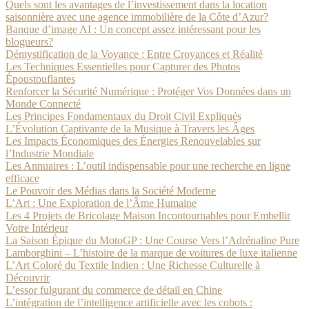
Quels sont les avantages de l’investissement dans la location
saisonnière avec une agence immobilière de la Côte d’Azur?
Banque d’image AI : Un concept assez intéressant pour les
blogueurs?
Démystification de la Voyance : Entre Croyances et Réalité
Les Techniques Essentielles pour Capturer des Photos
Époustouflantes
Renforcer la Sécurité Numérique : Protéger Vos Données dans un
Monde Connecté
Les Principes Fondamentaux du Droit Civil Expliqués
L’Évolution Captivante de la Musique à Travers les Âges
Les Impacts Économiques des Énergies Renouvelables sur
l’Industrie Mondiale
Les Annuaires : L’outil indispensable pour une recherche en ligne
efficace
Le Pouvoir des Médias dans la Société Moderne
L’Art : Une Exploration de l’Âme Humaine
Les 4 Projets de Bricolage Maison Incontournables pour Embellir
Votre Intérieur
La Saison Épique du MotoGP : Une Course Vers l’Adrénaline Pure
Lamborghini – L’histoire de la marque de voitures de luxe italienne
L’Art Coloré du Textile Indien : Une Richesse Culturelle à
Découvrir
L’essor fulgurant du commerce de détail en Chine
L’intégration de l’intelligence artificielle avec les cobots :