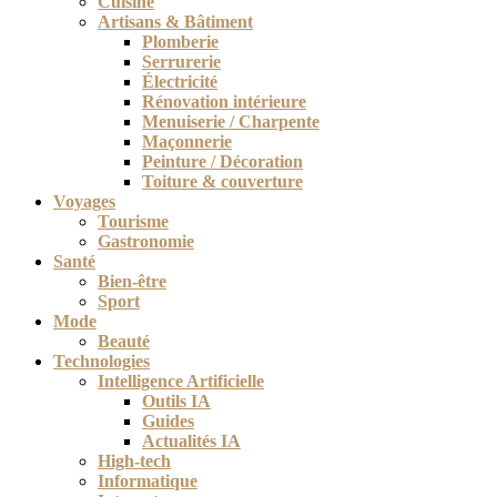
Cuisine
Artisans & Bâtiment
Plomberie
Serrurerie
Électricité
Rénovation intérieure
Menuiserie / Charpente
Maçonnerie
Peinture / Décoration
Toiture & couverture
Voyages
Tourisme
Gastronomie
Santé
Bien-être
Sport
Mode
Beauté
Technologies
Intelligence Artificielle
Outils IA
Guides
Actualités IA
High-tech
Informatique