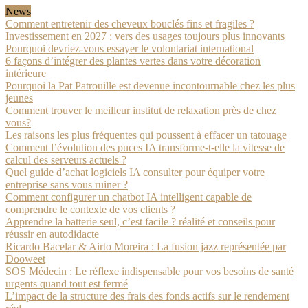
News
Comment entretenir des cheveux bouclés fins et fragiles ?
Investissement en 2027 : vers des usages toujours plus innovants
Pourquoi devriez-vous essayer le volontariat international
6 façons d’intégrer des plantes vertes dans votre décoration
intérieure
Pourquoi la Pat Patrouille est devenue incontournable chez les plus
jeunes
Comment trouver le meilleur institut de relaxation près de chez
vous?
Les raisons les plus fréquentes qui poussent à effacer un tatouage
Comment l’évolution des puces IA transforme-t-elle la vitesse de
calcul des serveurs actuels ?
Quel guide d’achat logiciels IA consulter pour équiper votre
entreprise sans vous ruiner ?
Comment configurer un chatbot IA intelligent capable de
comprendre le contexte de vos clients ?
Apprendre la batterie seul, c’est facile ? réalité et conseils pour
réussir en autodidacte
Ricardo Bacelar & Airto Moreira : La fusion jazz représentée par
Dooweet
SOS Médecin : Le réflexe indispensable pour vos besoins de santé
urgents quand tout est fermé
L’impact de la structure des frais des fonds actifs sur le rendement