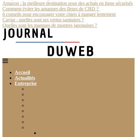
Amazon : la meilleure destination pour des achats en ligne sécurisés
Comment éviter les arnaques des fleurs de CBD ?
6 conseils pour encourager votre chien à manger lentement
Caviar : quelles sont ses vertus sanitaires ?
Quelles sont les marques de montres japonaises ?
Accueil
Actualités
Entreprise
Finance
Immobilier
Commerce
Assurance
Agriculture
Artisanat
Textile
Transport
Automobile