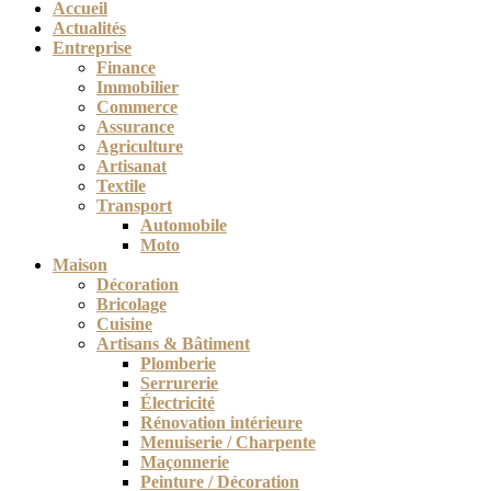
Accueil
Actualités
Entreprise
Finance
Immobilier
Commerce
Assurance
Agriculture
Artisanat
Textile
Transport
Automobile
Moto
Maison
Décoration
Bricolage
Cuisine
Artisans & Bâtiment
Plomberie
Serrurerie
Électricité
Rénovation intérieure
Menuiserie / Charpente
Maçonnerie
Peinture / Décoration