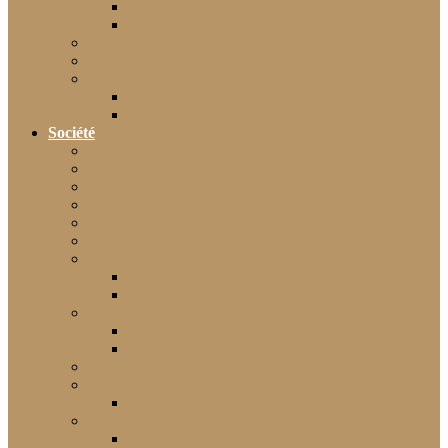
Guides
Actualités IA
High-tech
Informatique
Internet
E-Commerce
Jeux
Société
Culture
Art
Sciences
Économie
Musique
Droit
Environnement
Sécurité
Animaux
Famille
Enfant – Bébé
Mariage
Emploi
Enseignement
Formation
Loisirs
Shopping