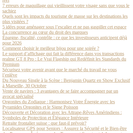
réel
7 erreurs de maquillage qui vieillissent votre visage sans que vous le
sachiez
Quels sont les impacts du tourisme de masse sur les destinations les
plus visitées ?
5 idées pour aménager sous l’escalier et ne pas gaspiller cet espace
La concurrence au cœur du droit des marques
Épargne, fiscalité, contrôle : ce que les investisseurs anticipent déjà
pour 2026
Comment choisir le meilleur bijou pour une soirée ?
Le support d’affichage qui fait la différence dans vos transactions
realme GT 8 Pro : Le Vrai Flagship qui Redéfinit les Standards du
Premium
Sécurisez votre avenir avant que le marché du travail ne vous
l’enlève
Du Nouveau Single à la Scène : Benjamin Quartz en Show Exclusif
à Marseille, 30 Octobre
Vente de navires : 3 avantages de se faire accompagner par un
avocat spécialisé
Orgonites du Zodiaque : Harmonisez Votre Énergie avec les
Pyramides Orgonites et le Signe Poisson
Découverte et Décoration avec les Attrape-Rêves Amérindiens :
Symboles de Protection et Élégance Intérieure
Retraite frontalier suisse : que faut-il prévoir?
Localisateur GPS pour Seniors : Assurez la Sécurité et le Bien-être