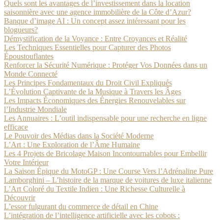
Quels sont les avantages de l’investissement dans la location
saisonnière avec une agence immobilière de la Côte d’Azur?
Banque d’image AI : Un concept assez intéressant pour les
blogueurs?
Démystification de la Voyance : Entre Croyances et Réalité
Les Techniques Essentielles pour Capturer des Photos
Époustouflantes
Renforcer la Sécurité Numérique : Protéger Vos Données dans un
Monde Connecté
Les Principes Fondamentaux du Droit Civil Expliqués
L’Évolution Captivante de la Musique à Travers les Âges
Les Impacts Économiques des Énergies Renouvelables sur
l’Industrie Mondiale
Les Annuaires : L’outil indispensable pour une recherche en ligne
efficace
Le Pouvoir des Médias dans la Société Moderne
L’Art : Une Exploration de l’Âme Humaine
Les 4 Projets de Bricolage Maison Incontournables pour Embellir
Votre Intérieur
La Saison Épique du MotoGP : Une Course Vers l’Adrénaline Pure
Lamborghini – L’histoire de la marque de voitures de luxe italienne
L’Art Coloré du Textile Indien : Une Richesse Culturelle à
Découvrir
L’essor fulgurant du commerce de détail en Chine
L’intégration de l’intelligence artificielle avec les cobots :