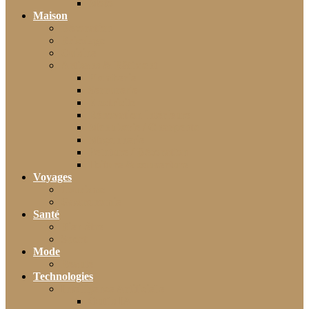
Moto
Maison
Décoration
Bricolage
Cuisine
Artisans & Bâtiment
Plomberie
Serrurerie
Électricité
Rénovation intérieure
Menuiserie / Charpente
Maçonnerie
Peinture / Décoration
Toiture & couverture
Voyages
Tourisme
Gastronomie
Santé
Bien-être
Sport
Mode
Beauté
Technologies
Intelligence Artificielle
Outils IA