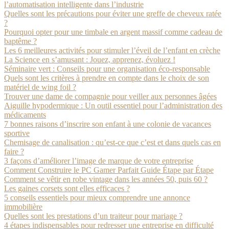
l’automatisation intelligente dans l’industrie
Quelles sont les précautions pour éviter une greffe de cheveux ratée
?
Pourquoi opter pour une timbale en argent massif comme cadeau de
baptême ?
Les 6 meilleures activités pour stimuler l’éveil de l’enfant en crèche
La Science en s’amusant : Jouez, apprenez, évoluez !
Séminaire vert : Conseils pour une organisation éco-responsable
Quels sont les critères à prendre en compte dans le choix de son
matériel de wing foil ?
Trouver une dame de compagnie pour veiller aux personnes âgées
Aiguille hypodermique : Un outil essentiel pour l’administration des
médicaments
7 bonnes raisons d’inscrire son enfant à une colonie de vacances
sportive
Chemisage de canalisation : qu’est-ce que c’est et dans quels cas en
faire ?
3 façons d’améliorer l’image de marque de votre entreprise
Comment Construire le PC Gamer Parfait Guide Étape par Étape
Comment se vêtir en robe vintage dans les années 50, puis 60 ?
Les gaines corsets sont elles efficaces ?
5 conseils essentiels pour mieux comprendre une annonce
immobilière
Quelles sont les prestations d’un traiteur pour mariage ?
4 étapes indispensables pour redresser une entreprise en difficulté