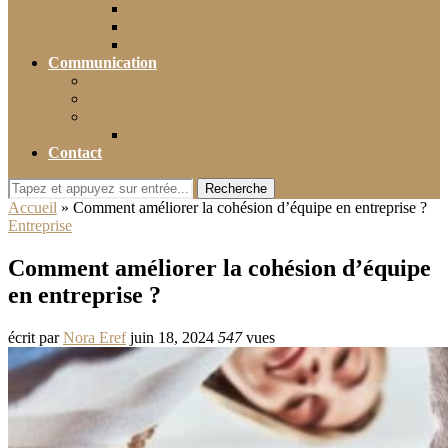
Photographie
Cadeaux
Voyance
Communication
Médias
Publicité
Référencement
Annuaires
Contact
Recherche
Accueil
»
Comment améliorer la cohésion d’équipe en entreprise ?
Entreprise
Comment améliorer la cohésion d’équipe
en entreprise ?
écrit par
Nora Eref
juin 18, 2024
547
vues