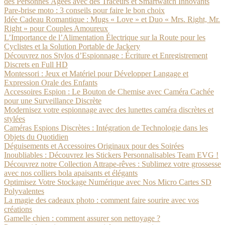
des Personnes Âgées avec des Traceurs et Smartwatch Innovants
Pare-brise moto : 3 conseils pour faire le bon choix
Idée Cadeau Romantique : Mugs « Love » et Duo « Mrs. Right, Mr.
Right » pour Couples Amoureux
L’Importance de l’Alimentation Électrique sur la Route pour les
Cyclistes et la Solution Portable de Jackery
Découvrez nos Stylos d’Espionnage : Écriture et Enregistrement
Discrets en Full HD
Montessori : Jeux et Matériel pour Développer Langage et
Expression Orale des Enfants
Accessoires Espion : Le Bouton de Chemise avec Caméra Cachée
pour une Surveillance Discrète
Modernisez votre espionnage avec des lunettes caméra discrètes et
stylées
Caméras Espions Discrètes : Intégration de Technologie dans les
Objets du Quotidien
Déguisements et Accessoires Originaux pour des Soirées
Inoubliables : Découvrez les Stickers Personnalisables Team EVG !
Découvrez notre Collection Attrape-rêves : Sublimez votre grossesse
avec nos colliers bola apaisants et élégants
Optimisez Votre Stockage Numérique avec Nos Micro Cartes SD
Polyvalentes
La magie des cadeaux photo : comment faire sourire avec vos
créations
Gamelle chien : comment assurer son nettoyage ?