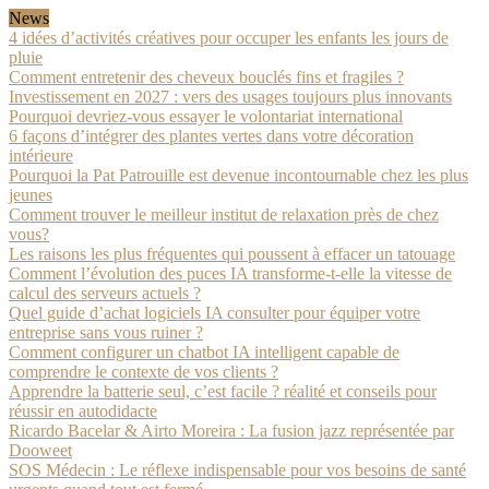
News
4 idées d’activités créatives pour occuper les enfants les jours de
pluie
Comment entretenir des cheveux bouclés fins et fragiles ?
Investissement en 2027 : vers des usages toujours plus innovants
Pourquoi devriez-vous essayer le volontariat international
6 façons d’intégrer des plantes vertes dans votre décoration
intérieure
Pourquoi la Pat Patrouille est devenue incontournable chez les plus
jeunes
Comment trouver le meilleur institut de relaxation près de chez
vous?
Les raisons les plus fréquentes qui poussent à effacer un tatouage
Comment l’évolution des puces IA transforme-t-elle la vitesse de
calcul des serveurs actuels ?
Quel guide d’achat logiciels IA consulter pour équiper votre
entreprise sans vous ruiner ?
Comment configurer un chatbot IA intelligent capable de
comprendre le contexte de vos clients ?
Apprendre la batterie seul, c’est facile ? réalité et conseils pour
réussir en autodidacte
Ricardo Bacelar & Airto Moreira : La fusion jazz représentée par
Dooweet
SOS Médecin : Le réflexe indispensable pour vos besoins de santé