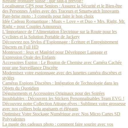
Retraite frontalier suisse : que faut-il prévoir?
Localisateur GPS pour Seniors : Assurez la Sécurité et le Bien-être
des Personnes Âgées avec des Traceurs et Smartwatch Innovants
Pare-brise moto : 3 conseils pour faire le bon choix
Idée Cadeau Romantique : Mugs « Love » et Duo « Mrs. Right, Mr.
Right » pour Couples Amoureux
L’Importance de l’Alimentation Électrique sur la Route pour les
Cyclistes et la Solution Portable de Jackery
Découvrez nos Stylos d’Espionnage : Écriture et Enregistrement
Discrets en Full HD
Montessori : Jeux et Matériel pour Développer Langage et
Expression Orale des Enfants
Accessoires Espion : Le Bouton de Chemise avec Caméra Cachée
pour une Surveillance Discrète
Modernisez votre espionnage avec des lunettes caméra discrètes et
stylées
Caméras Espions Discrètes : Intégration de Technologie dans les
Objets du Quotidien
Déguisements et Accessoires Originaux pour des Soirées
Inoubliables : Découvrez les Stickers Personnalisables Team EVG !
Découvrez notre Collection Attrape-rêves : Sublimez votre grossesse
avec nos colliers bola apaisants et élégants
Optimisez Votre Stockage Numérique avec Nos Micro Cartes SD
Polyvalentes
La magie des cadeaux photo : comment faire sourire avec vos