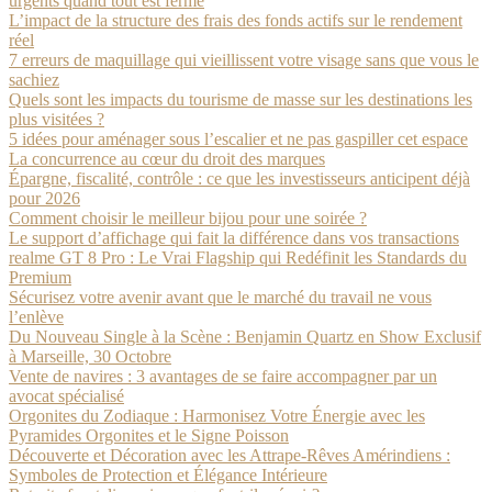
urgents quand tout est fermé
L’impact de la structure des frais des fonds actifs sur le rendement
réel
7 erreurs de maquillage qui vieillissent votre visage sans que vous le
sachiez
Quels sont les impacts du tourisme de masse sur les destinations les
plus visitées ?
5 idées pour aménager sous l’escalier et ne pas gaspiller cet espace
La concurrence au cœur du droit des marques
Épargne, fiscalité, contrôle : ce que les investisseurs anticipent déjà
pour 2026
Comment choisir le meilleur bijou pour une soirée ?
Le support d’affichage qui fait la différence dans vos transactions
realme GT 8 Pro : Le Vrai Flagship qui Redéfinit les Standards du
Premium
Sécurisez votre avenir avant que le marché du travail ne vous
l’enlève
Du Nouveau Single à la Scène : Benjamin Quartz en Show Exclusif
à Marseille, 30 Octobre
Vente de navires : 3 avantages de se faire accompagner par un
avocat spécialisé
Orgonites du Zodiaque : Harmonisez Votre Énergie avec les
Pyramides Orgonites et le Signe Poisson
Découverte et Décoration avec les Attrape-Rêves Amérindiens :
Symboles de Protection et Élégance Intérieure