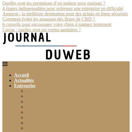
Quelles sont les prestations d’un traiteur pour mariage ?
4 étapes indispensables pour redresser une entreprise en difficulté
Amazon : la meilleure destination pour des achats en ligne sécurisés
Comment éviter les arnaques des fleurs de CBD ?
6 conseils pour encourager votre chien à manger lentement
Caviar : quelles sont ses vertus sanitaires ?
Accueil
Actualités
Entreprise
Finance
Immobilier
Commerce
Assurance
Agriculture
Artisanat
Textile
Transport