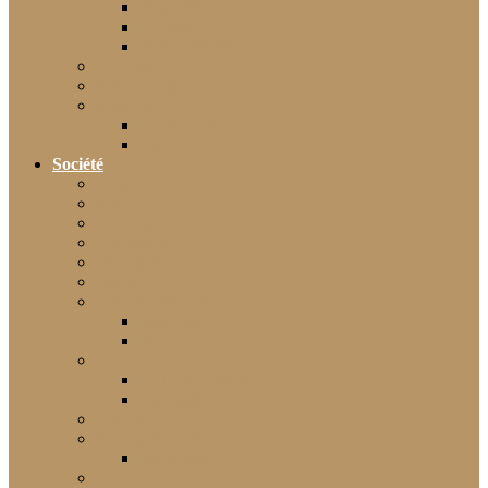
Outils IA
Guides
Actualités IA
High-tech
Informatique
Internet
E-Commerce
Jeux
Société
Culture
Art
Sciences
Économie
Musique
Droit
Environnement
Sécurité
Animaux
Famille
Enfant – Bébé
Mariage
Emploi
Enseignement
Formation
Loisirs