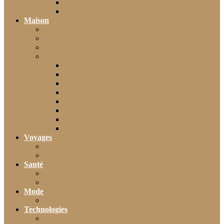
Automobile
Moto
Maison
Décoration
Bricolage
Cuisine
Artisans & Bâtiment
Plomberie
Serrurerie
Électricité
Rénovation intérieure
Menuiserie / Charpente
Maçonnerie
Peinture / Décoration
Toiture & couverture
Voyages
Tourisme
Gastronomie
Santé
Bien-être
Sport
Mode
Beauté
Technologies
Intelligence Artificielle