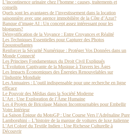
L’incontinence urinaire chez l’homme : causes, traitements et
conseils
Quels sont les avantages de l’investissement dans la location
saisonnière avec une agence immobilière de la Côte d’Azur?
Banque d’image AI : Un concept assez intéressant pour les
blogueurs?
Démystification de la Voyance : Entre Croyances et Réalité
Les Techniques Essentielles pour Capturer des Photos
Époustouflantes
Renforcer la Sécurité Numérique : Protéger Vos Données dans un
Monde Connecté
Les Principes Fondamentaux du Droit Civil Expliqués
L’Évolution Captivante de la Musique à Travers les Âges
Les Impacts Économiques des Énergies Renouvelables sur
l’Industrie Mondiale
Les Annuaires : L’outil indispensable pour une recherche en ligne
efficace
Le Pouvoir des Médias dans la Société Moderne
L’Art : Une Exploration de l’Âme Humaine
Les 4 Projets de Bricolage Maison Incontournables pour Embellir
Votre Intérieur
La Saison Épique du MotoGP : Une Course Vers l’Adrénaline Pure
Lamborghini – L’histoire de la marque de voitures de luxe italienne
L’Art Coloré du Textile Indien : Une Richesse Culturelle à
Découvrir