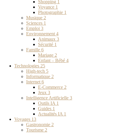
Shopping
1
Voyance
1
Photographie
1
Musique
2
Sciences
1
Emploi
3
Environnement
4
Animaux
3
Sécurité
1
Famille
6
Mariage
2
Enfant – Bébé
4
Technologies
25
High-tech
5
Informatique
2
Internet
6
E-Commerce
2
Jeux
3
Intelligence Artificielle
3
Outils IA
1
Guides
1
Actualités IA
1
Voyages
13
Gastronomie
2
Tourisme
2