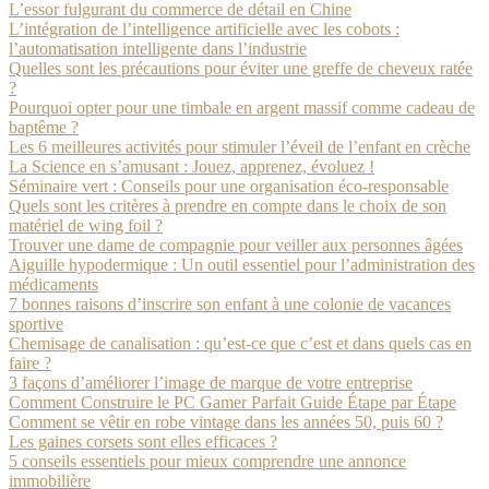
L’essor fulgurant du commerce de détail en Chine
L’intégration de l’intelligence artificielle avec les cobots :
l’automatisation intelligente dans l’industrie
Quelles sont les précautions pour éviter une greffe de cheveux ratée
?
Pourquoi opter pour une timbale en argent massif comme cadeau de
baptême ?
Les 6 meilleures activités pour stimuler l’éveil de l’enfant en crèche
La Science en s’amusant : Jouez, apprenez, évoluez !
Séminaire vert : Conseils pour une organisation éco-responsable
Quels sont les critères à prendre en compte dans le choix de son
matériel de wing foil ?
Trouver une dame de compagnie pour veiller aux personnes âgées
Aiguille hypodermique : Un outil essentiel pour l’administration des
médicaments
7 bonnes raisons d’inscrire son enfant à une colonie de vacances
sportive
Chemisage de canalisation : qu’est-ce que c’est et dans quels cas en
faire ?
3 façons d’améliorer l’image de marque de votre entreprise
Comment Construire le PC Gamer Parfait Guide Étape par Étape
Comment se vêtir en robe vintage dans les années 50, puis 60 ?
Les gaines corsets sont elles efficaces ?
5 conseils essentiels pour mieux comprendre une annonce
immobilière