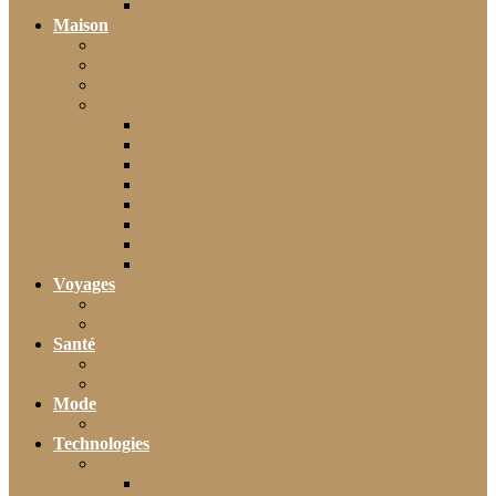
Moto
Maison
Décoration
Bricolage
Cuisine
Artisans & Bâtiment
Plomberie
Serrurerie
Électricité
Rénovation intérieure
Menuiserie / Charpente
Maçonnerie
Peinture / Décoration
Toiture & couverture
Voyages
Tourisme
Gastronomie
Santé
Bien-être
Sport
Mode
Beauté
Technologies
Intelligence Artificielle
Outils IA