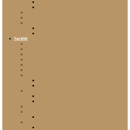
Guides
Actualités IA
High-tech
Informatique
Internet
E-Commerce
Jeux
Société
Culture
Art
Sciences
Économie
Musique
Droit
Environnement
Sécurité
Animaux
Famille
Enfant – Bébé
Mariage
Emploi
Enseignement
Formation
Loisirs
Shopping