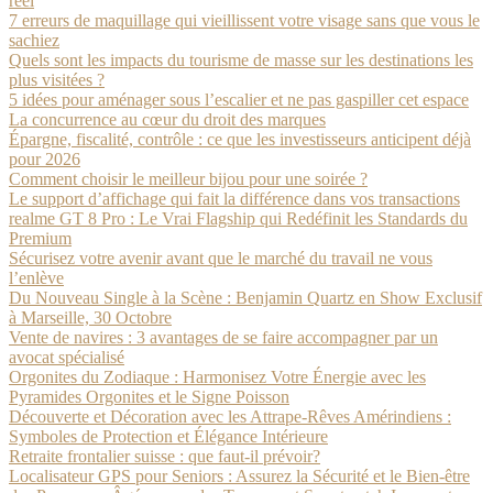
réel
7 erreurs de maquillage qui vieillissent votre visage sans que vous le
sachiez
Quels sont les impacts du tourisme de masse sur les destinations les
plus visitées ?
5 idées pour aménager sous l’escalier et ne pas gaspiller cet espace
La concurrence au cœur du droit des marques
Épargne, fiscalité, contrôle : ce que les investisseurs anticipent déjà
pour 2026
Comment choisir le meilleur bijou pour une soirée ?
Le support d’affichage qui fait la différence dans vos transactions
realme GT 8 Pro : Le Vrai Flagship qui Redéfinit les Standards du
Premium
Sécurisez votre avenir avant que le marché du travail ne vous
l’enlève
Du Nouveau Single à la Scène : Benjamin Quartz en Show Exclusif
à Marseille, 30 Octobre
Vente de navires : 3 avantages de se faire accompagner par un
avocat spécialisé
Orgonites du Zodiaque : Harmonisez Votre Énergie avec les
Pyramides Orgonites et le Signe Poisson
Découverte et Décoration avec les Attrape-Rêves Amérindiens :
Symboles de Protection et Élégance Intérieure
Retraite frontalier suisse : que faut-il prévoir?
Localisateur GPS pour Seniors : Assurez la Sécurité et le Bien-être