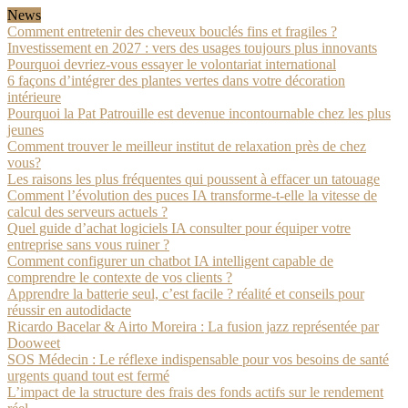
News
Comment entretenir des cheveux bouclés fins et fragiles ?
Investissement en 2027 : vers des usages toujours plus innovants
Pourquoi devriez-vous essayer le volontariat international
6 façons d’intégrer des plantes vertes dans votre décoration
intérieure
Pourquoi la Pat Patrouille est devenue incontournable chez les plus
jeunes
Comment trouver le meilleur institut de relaxation près de chez
vous?
Les raisons les plus fréquentes qui poussent à effacer un tatouage
Comment l’évolution des puces IA transforme-t-elle la vitesse de
calcul des serveurs actuels ?
Quel guide d’achat logiciels IA consulter pour équiper votre
entreprise sans vous ruiner ?
Comment configurer un chatbot IA intelligent capable de
comprendre le contexte de vos clients ?
Apprendre la batterie seul, c’est facile ? réalité et conseils pour
réussir en autodidacte
Ricardo Bacelar & Airto Moreira : La fusion jazz représentée par
Dooweet
SOS Médecin : Le réflexe indispensable pour vos besoins de santé
urgents quand tout est fermé
L’impact de la structure des frais des fonds actifs sur le rendement