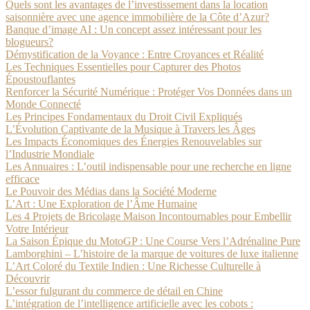
Quels sont les avantages de l’investissement dans la location
saisonnière avec une agence immobilière de la Côte d’Azur?
Banque d’image AI : Un concept assez intéressant pour les
blogueurs?
Démystification de la Voyance : Entre Croyances et Réalité
Les Techniques Essentielles pour Capturer des Photos
Époustouflantes
Renforcer la Sécurité Numérique : Protéger Vos Données dans un
Monde Connecté
Les Principes Fondamentaux du Droit Civil Expliqués
L’Évolution Captivante de la Musique à Travers les Âges
Les Impacts Économiques des Énergies Renouvelables sur
l’Industrie Mondiale
Les Annuaires : L’outil indispensable pour une recherche en ligne
efficace
Le Pouvoir des Médias dans la Société Moderne
L’Art : Une Exploration de l’Âme Humaine
Les 4 Projets de Bricolage Maison Incontournables pour Embellir
Votre Intérieur
La Saison Épique du MotoGP : Une Course Vers l’Adrénaline Pure
Lamborghini – L’histoire de la marque de voitures de luxe italienne
L’Art Coloré du Textile Indien : Une Richesse Culturelle à
Découvrir
L’essor fulgurant du commerce de détail en Chine
L’intégration de l’intelligence artificielle avec les cobots :