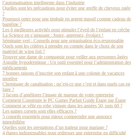
l’automatisation intelligente dans l’industrie
Quelles sont les précautions pour éviter une greffe de cheveux ratée
?
Pourquoi opter pour une timbale en argent massif comme cadeau de
baptême ?
Les 6 meilleures activités pour stimuler l’éveil de l’enfant en crèche
La Science en s’amusant : Jouez, apprenez, évoluez !
Séminaire vert : Conseils pour une organisation éco-responsable
Quels sont les critères à prendre en compte dans le choix de son
matériel de wing foil ?
Trouver une dame de compagnie pour veiller aux personnes âgées
Aiguille hypodermique : Un outil essentiel pour l’administration des
médicaments
7 bonnes raisons d’inscrire son enfant à une colonie de vacances
sportive
Chemisage de canalisation : qu’est-ce que c’est et dans quels cas en
faire ?
3 façons d’améliorer l’image de marque de votre entreprise
Comment Construire le PC Gamer Parfait Guide Étape par Étape
Comment se vêtir en robe vintage dans les années 50, puis 60 ?
Les gaines corsets sont elles efficaces ?
5 conseils essentiels pour mieux comprendre une annonce
immobilière
Quelles sont les prestations d’un traiteur pour mariage ?
4 étapes indispensables pour redresser une entreprise en difficulté