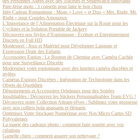
des Personnes Âgées avec des Traceurs et Smartwatch Innovants
Pare-brise moto : 3 conseils pour faire le bon choix
Idée Cadeau Romantique : Mugs « Love » et Duo « Mrs. Right, Mr.
Right » pour Couples Amoureux
L’Importance de l’Alimentation Électrique sur la Route pour les
Cyclistes et la Solution Portable de Jackery
Découvrez nos Stylos d’Espionnage : Écriture et Enregistrement
Discrets en Full HD
Montessori : Jeux et Matériel pour Développer Langage et
Expression Orale des Enfants
Accessoires Espion : Le Bouton de Chemise avec Caméra Cachée
pour une Surveillance Discrète
Modernisez votre espionnage avec des lunettes caméra discrètes et
stylées
Caméras Espions Discrètes : Intégration de Technologie dans les
Objets du Quotidien
Déguisements et Accessoires Originaux pour des Soirées
Inoubliables : Découvrez les Stickers Personnalisables Team EVG !
Découvrez notre Collection Attrape-rêves : Sublimez votre grossesse
avec nos colliers bola apaisants et élégants
Optimisez Votre Stockage Numérique avec Nos Micro Cartes SD
Polyvalentes
La magie des cadeaux photo : comment faire sourire avec vos
créations
Gamelle chien : comment assurer son nettoyage ?