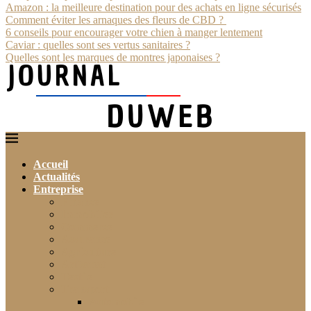
Amazon : la meilleure destination pour des achats en ligne sécurisés
Comment éviter les arnaques des fleurs de CBD ?
6 conseils pour encourager votre chien à manger lentement
Caviar : quelles sont ses vertus sanitaires ?
Quelles sont les marques de montres japonaises ?
Accueil
Actualités
Entreprise
Finance
Immobilier
Commerce
Assurance
Agriculture
Artisanat
Textile
Transport
Automobile