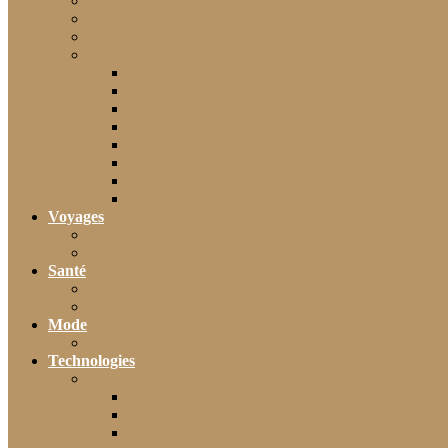
Décoration
Bricolage
Cuisine
Artisans & Bâtiment
Plomberie
Serrurerie
Électricité
Rénovation intérieure
Menuiserie / Charpente
Maçonnerie
Peinture / Décoration
Toiture & couverture
Voyages
Tourisme
Gastronomie
Santé
Bien-être
Sport
Mode
Beauté
Technologies
Intelligence Artificielle
Outils IA
Guides
Actualités IA