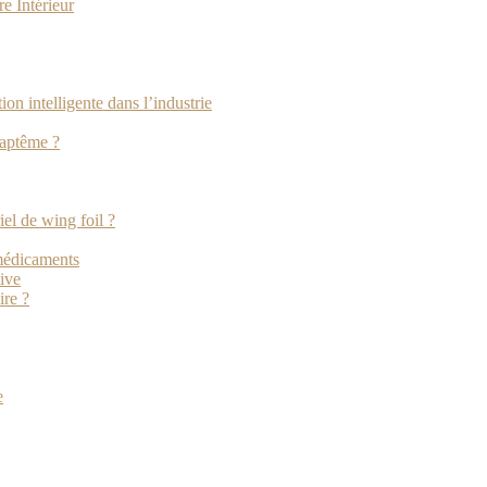
e Intérieur
tion intelligente dans l’industrie
baptême ?
iel de wing foil ?
 médicaments
tive
ire ?
e