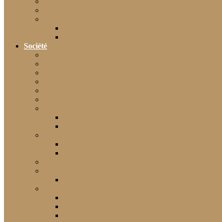
High-tech
Informatique
Internet
E-Commerce
Jeux
Société
Culture
Art
Sciences
Économie
Musique
Droit
Environnement
Sécurité
Animaux
Famille
Enfant – Bébé
Mariage
Emploi
Enseignement
Formation
Loisirs
Shopping
Photographie
Cadeaux