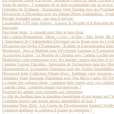
Du Nouveau Single à la Scène : Benjamin Quartz en Show Exclusif à
Vente de navires : 3 avantages de se faire accompagner par un avocat 
Orgonites du Zodiaque : Harmonisez Votre Énergie avec les Pyramide
Découverte et Décoration avec les Attrape-Rêves Amérindiens : Symbo
Retraite frontalier suisse : que faut-il prévoir?
Localisateur GPS pour Seniors : Assurez la Sécurité et le Bien-être 
Innovants
Pare-brise moto : 3 conseils pour faire le bon choix
Idée Cadeau Romantique : Mugs « Love » et Duo « Mrs. Right, Mr.
L’Importance de l’Alimentation Électrique sur la Route pour les Cyclis
Découvrez nos Stylos d’Espionnage : Écriture et Enregistrement Disc
Montessori : Jeux et Matériel pour Développer Langage et Expression
Accessoires Espion : Le Bouton de Chemise avec Caméra Cachée pour
Modernisez votre espionnage avec des lunettes caméra discrètes et sty
Caméras Espions Discrètes : Intégration de Technologie dans les Obj
Déguisements et Accessoires Originaux pour des Soirées Inoubliable
Découvrez notre Collection Attrape-rêves : Sublimez votre grossesse av
Optimisez Votre Stockage Numérique avec Nos Micro Cartes SD Pol
La magie des cadeaux photo : comment faire sourire avec vos créatio
Gamelle chien : comment assurer son nettoyage ?
Pourquoi les artistes sont essentiels aux entreprises
Le rôle du rhodium dans la transition énergétique et son impact sur l’
Comment trouver une bonne agence immobilière de luxe ?
Streaming Wars 2024 : Les Géants du Divertissement Sortent l’Artille
Comment améliorer la cohésion d’équipe en entreprise ?