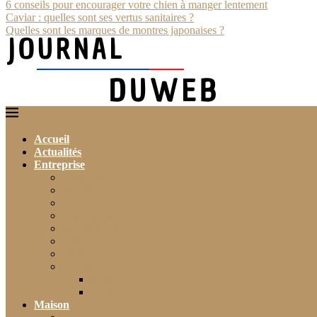
6 conseils pour encourager votre chien à manger lentement
Caviar : quelles sont ses vertus sanitaires ?
Quelles sont les marques de montres japonaises ?
Accueil
Actualités
Entreprise
Finance
Immobilier
Commerce
Assurance
Agriculture
Artisanat
Textile
Transport
Automobile
Moto
Maison