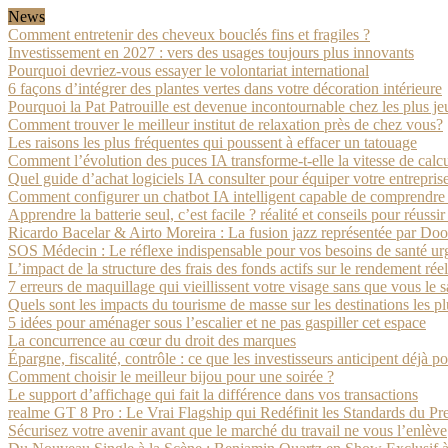
News
Comment entretenir des cheveux bouclés fins et fragiles ?
Investissement en 2027 : vers des usages toujours plus innovants
Pourquoi devriez-vous essayer le volontariat international
6 façons d’intégrer des plantes vertes dans votre décoration intérieure
Pourquoi la Pat Patrouille est devenue incontournable chez les plus je
Comment trouver le meilleur institut de relaxation près de chez vous?
Les raisons les plus fréquentes qui poussent à effacer un tatouage
Comment l’évolution des puces IA transforme-t-elle la vitesse de calcu
Quel guide d’achat logiciels IA consulter pour équiper votre entrepris
Comment configurer un chatbot IA intelligent capable de comprendre l
Apprendre la batterie seul, c’est facile ? réalité et conseils pour réussi
Ricardo Bacelar & Airto Moreira : La fusion jazz représentée par Do
SOS Médecin : Le réflexe indispensable pour vos besoins de santé urg
L’impact de la structure des frais des fonds actifs sur le rendement réel
7 erreurs de maquillage qui vieillissent votre visage sans que vous le 
Quels sont les impacts du tourisme de masse sur les destinations les plu
5 idées pour aménager sous l’escalier et ne pas gaspiller cet espace
La concurrence au cœur du droit des marques
Épargne, fiscalité, contrôle : ce que les investisseurs anticipent déjà 
Comment choisir le meilleur bijou pour une soirée ?
Le support d’affichage qui fait la différence dans vos transactions
realme GT 8 Pro : Le Vrai Flagship qui Redéfinit les Standards du P
Sécurisez votre avenir avant que le marché du travail ne vous l’enlève