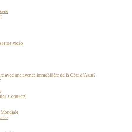
seils
?
ssettes vidéo
ière avec une agence immobilière de la Côte d’Azur?
?
s
onde Connecté
e Mondiale
icace