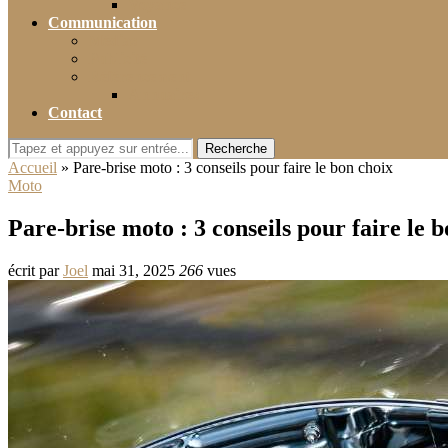
Voyance
Communication
Médias
Publicité
Référencement
Annuaires
Contact
Recherche
Accueil
»
Pare-brise moto : 3 conseils pour faire le bon choix
Moto
Pare-brise moto : 3 conseils pour faire le 
écrit par
Joel
mai 31, 2025
266
vues