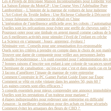
Les 4 Projets de Bricolage Maison Incontournables pour Embellir Votr
La Saison Épique du MotoGP : Une Course Vers l’Adrénaline Pure
Lamborghini – L’histoire de la marque de voitures de luxe italienne
L’Art Coloré du Textile Indien : Une Richesse Culturelle à Découvrir
L’essor fulgurant du commerce de détail en Chine
L’intégration de l’intelligence artificielle avec les cobots : l’automatisa
Quelles sont les précautions pour éviter une greffe de cheveux ratée ?
Pourquoi opter pour une timbale en argent massif comme cadeau de 
Les 6 meilleures activités pour stimuler l’éveil de l’enfant en crèche
La Science en s’amusant : Jouez, apprenez, évoluez !
Séminaire vert : Conseils pour une organisation éco-responsable
Quels sont les critères à prendre en compte dans le choix de son matér
Trouver une dame de compagnie pour veiller aux personnes âgées
Aiguille hypodermique : Un outil essentiel pour l’administration des
7 bonnes raisons d’inscrire son enfant à une colonie de vacances spor
Chemisage de canalisation : qu’est-ce que c’est et dans quels cas en fa
3 façons d’améliorer l’image de marque de votre entreprise
Comment Construire le PC Gamer Parfait Guide Étape par Étape
Comment se vêtir en robe vintage dans les années 50, puis 60 ?
Les gaines corsets sont elles efficaces ?
5 conseils essentiels pour mieux comprendre une annonce immobilièr
Quelles sont les prestations d’un traiteur pour mariage ?
4 étapes indispensables pour redresser une entreprise en difficulté
Amazon : la meilleure destination pour des achats en ligne sécurisés
Comment éviter les arnaques des fleurs de CBD ?