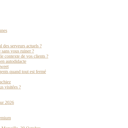
unes
l des serveurs actuels ?
e sans vous ruiner ?
e contexte de vos clients ?
r en autodidacte
oweet
ents quand tout est fermé
sachiez
s visitées ?
pour 2026
remium