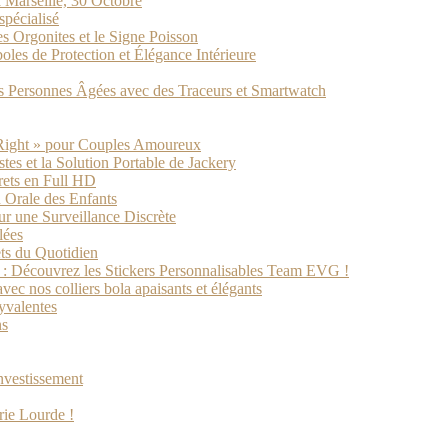
 Marseille, 30 Octobre
spécialisé
s Orgonites et le Signe Poisson
les de Protection et Élégance Intérieure
des Personnes Âgées avec des Traceurs et Smartwatch
 Right » pour Couples Amoureux
tes et la Solution Portable de Jackery
rets en Full HD
 Orale des Enfants
 une Surveillance Discrète
lées
ets du Quotidien
s : Découvrez les Stickers Personnalisables Team EVG !
ec nos colliers bola apaisants et élégants
yvalentes
ns
investissement
rie Lourde !