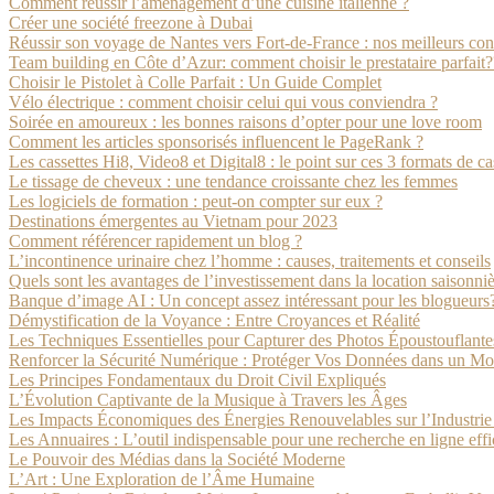
Comment réussir l’aménagement d’une cuisine italienne ?
Créer une société freezone à Dubai
Réussir son voyage de Nantes vers Fort-de-France : nos meilleurs con
Team building en Côte d’Azur: comment choisir le prestataire parfait?
Choisir le Pistolet à Colle Parfait : Un Guide Complet
Vélo électrique : comment choisir celui qui vous conviendra ?
Soirée en amoureux : les bonnes raisons d’opter pour une love room
Comment les articles sponsorisés influencent le PageRank ?
Les cassettes Hi8, Video8 et Digital8 : le point sur ces 3 formats de ca
Le tissage de cheveux : une tendance croissante chez les femmes
Les logiciels de formation : peut-on compter sur eux ?
Destinations émergentes au Vietnam pour 2023
Comment référencer rapidement un blog ?
L’incontinence urinaire chez l’homme : causes, traitements et conseils
Quels sont les avantages de l’investissement dans la location saisonn
Banque d’image AI : Un concept assez intéressant pour les blogueurs
Démystification de la Voyance : Entre Croyances et Réalité
Les Techniques Essentielles pour Capturer des Photos Époustouflante
Renforcer la Sécurité Numérique : Protéger Vos Données dans un M
Les Principes Fondamentaux du Droit Civil Expliqués
L’Évolution Captivante de la Musique à Travers les Âges
Les Impacts Économiques des Énergies Renouvelables sur l’Industri
Les Annuaires : L’outil indispensable pour une recherche en ligne eff
Le Pouvoir des Médias dans la Société Moderne
L’Art : Une Exploration de l’Âme Humaine