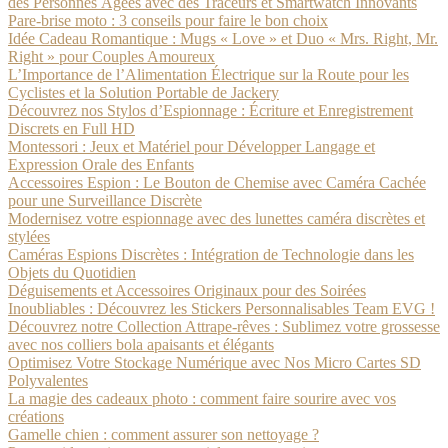
des Personnes Âgées avec des Traceurs et Smartwatch Innovants
Pare-brise moto : 3 conseils pour faire le bon choix
Idée Cadeau Romantique : Mugs « Love » et Duo « Mrs. Right, Mr.
Right » pour Couples Amoureux
L’Importance de l’Alimentation Électrique sur la Route pour les
Cyclistes et la Solution Portable de Jackery
Découvrez nos Stylos d’Espionnage : Écriture et Enregistrement
Discrets en Full HD
Montessori : Jeux et Matériel pour Développer Langage et
Expression Orale des Enfants
Accessoires Espion : Le Bouton de Chemise avec Caméra Cachée
pour une Surveillance Discrète
Modernisez votre espionnage avec des lunettes caméra discrètes et
stylées
Caméras Espions Discrètes : Intégration de Technologie dans les
Objets du Quotidien
Déguisements et Accessoires Originaux pour des Soirées
Inoubliables : Découvrez les Stickers Personnalisables Team EVG !
Découvrez notre Collection Attrape-rêves : Sublimez votre grossesse
avec nos colliers bola apaisants et élégants
Optimisez Votre Stockage Numérique avec Nos Micro Cartes SD
Polyvalentes
La magie des cadeaux photo : comment faire sourire avec vos
créations
Gamelle chien : comment assurer son nettoyage ?