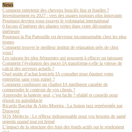
News
Comment entretenir des cheveux bouclés fins et fragiles ?
Investissement en 2027 : vers des usages toujours plus innovants
Pourquoi devriez-vous essayer le volontariat international
6 façons d’intégrer des plantes vertes dans votre décoration
intérieure
Pourquoi la Pat Patrouille est devenue incontournable chez les plus
jeunes
Comment trouver le meilleur institut de relaxation près de chez
vous?
Les raisons les plus fréquentes qui poussent à effacer un tatouage
Comment l’évolution des puces IA transforme-t-elle la vitesse de
calcul des serveurs actuels ?
Quel guide d’achat logiciels IA consulter pour équiper votre
entreprise sans vous ruiner ?
Comment configurer un chatbot IA intelligent capable de
comprendre le contexte de vos clients ?
Apprendre la batterie seul, c’est facile ? réalité et conseils pour
réussir en autodidacte
Ricardo Bacelar & Airto Moreira : La fusion jazz représentée par
Dooweet
SOS Médecin : Le réflexe indispensable pour vos besoins de santé
urgents quand tout est fermé
L’impact de la structure des frais des fonds actifs sur le rendement