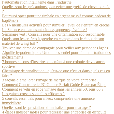
l’automatisation intelligente dans l’industrie
Quelles sont les précautions pour éviter une greffe de cheveux ratée
?
Pourquoi opter pour une timbale en argent massif comme cadeau de
baptême ?
Les 6 meilleures activités pour stimuler l’éveil de l’enfant en crèche
La Science en s’amusant : Jouez, apprenez, évoluez !
Séminaire vert : Conseils pour une organisation éco-responsable
Quels sont les critères à prendre en compte dans le choix de son
matériel de wing foil ?
Trouver une dame de compagnie pour veiller aux personnes âgées
Aiguille hypodermique : Un outil essentiel pour l’administration des
médicaments
7 bonnes raisons d’inscrire son enfant à une colonie de vacances
sportive
Chemisage de canalisation : qu’est-ce que c’est et dans quels cas en
faire ?
3 façons d’améliorer l’image de marque de votre entreprise
Comment Construire le PC Gamer Parfait Guide Étape par Étape
Comment se vêtir en robe vintage dans les années 50, puis 60 ?
Les gaines corsets sont elles efficaces ?
5 conseils essentiels pour mieux comprendre une annonce
immobilière
Quelles sont les prestations d’un traiteur pour mariage ?
4 étapes indispensables pour redresser une entreprise en difficulté