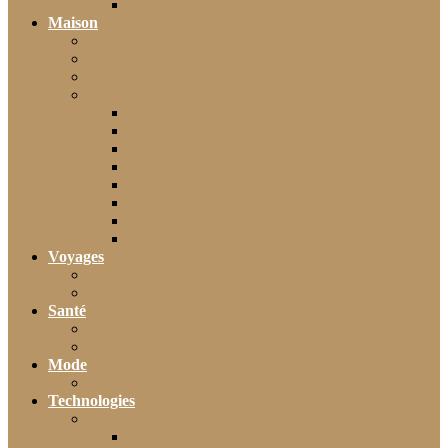
Moto
Maison
Décoration
Bricolage
Cuisine
Artisans & Bâtiment
Plomberie
Serrurerie
Électricité
Rénovation intérieure
Menuiserie / Charpente
Maçonnerie
Peinture / Décoration
Toiture & couverture
Voyages
Tourisme
Gastronomie
Santé
Bien-être
Sport
Mode
Beauté
Technologies
Intelligence Artificielle
Outils IA