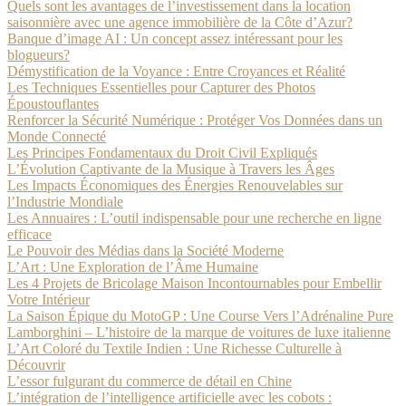
Quels sont les avantages de l’investissement dans la location
saisonnière avec une agence immobilière de la Côte d’Azur?
Banque d’image AI : Un concept assez intéressant pour les
blogueurs?
Démystification de la Voyance : Entre Croyances et Réalité
Les Techniques Essentielles pour Capturer des Photos
Époustouflantes
Renforcer la Sécurité Numérique : Protéger Vos Données dans un
Monde Connecté
Les Principes Fondamentaux du Droit Civil Expliqués
L’Évolution Captivante de la Musique à Travers les Âges
Les Impacts Économiques des Énergies Renouvelables sur
l’Industrie Mondiale
Les Annuaires : L’outil indispensable pour une recherche en ligne
efficace
Le Pouvoir des Médias dans la Société Moderne
L’Art : Une Exploration de l’Âme Humaine
Les 4 Projets de Bricolage Maison Incontournables pour Embellir
Votre Intérieur
La Saison Épique du MotoGP : Une Course Vers l’Adrénaline Pure
Lamborghini – L’histoire de la marque de voitures de luxe italienne
L’Art Coloré du Textile Indien : Une Richesse Culturelle à
Découvrir
L’essor fulgurant du commerce de détail en Chine
L’intégration de l’intelligence artificielle avec les cobots :