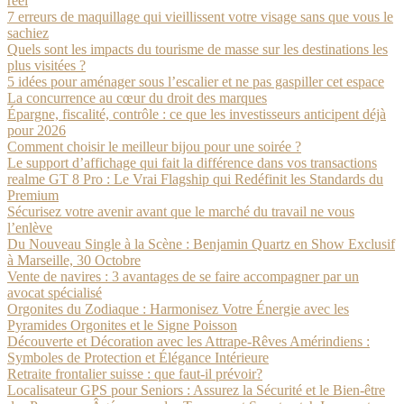
réel
7 erreurs de maquillage qui vieillissent votre visage sans que vous le
sachiez
Quels sont les impacts du tourisme de masse sur les destinations les
plus visitées ?
5 idées pour aménager sous l’escalier et ne pas gaspiller cet espace
La concurrence au cœur du droit des marques
Épargne, fiscalité, contrôle : ce que les investisseurs anticipent déjà
pour 2026
Comment choisir le meilleur bijou pour une soirée ?
Le support d’affichage qui fait la différence dans vos transactions
realme GT 8 Pro : Le Vrai Flagship qui Redéfinit les Standards du
Premium
Sécurisez votre avenir avant que le marché du travail ne vous
l’enlève
Du Nouveau Single à la Scène : Benjamin Quartz en Show Exclusif
à Marseille, 30 Octobre
Vente de navires : 3 avantages de se faire accompagner par un
avocat spécialisé
Orgonites du Zodiaque : Harmonisez Votre Énergie avec les
Pyramides Orgonites et le Signe Poisson
Découverte et Décoration avec les Attrape-Rêves Amérindiens :
Symboles de Protection et Élégance Intérieure
Retraite frontalier suisse : que faut-il prévoir?
Localisateur GPS pour Seniors : Assurez la Sécurité et le Bien-être