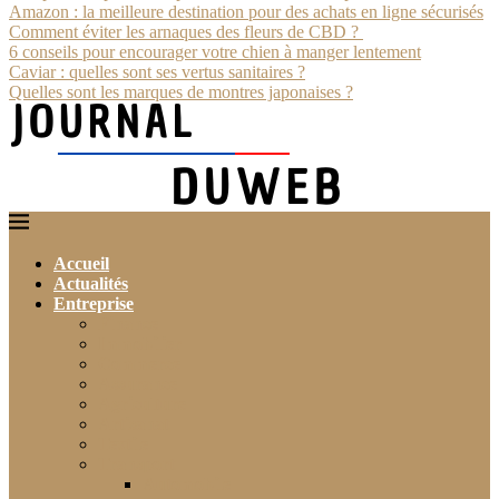
Amazon : la meilleure destination pour des achats en ligne sécurisés
Comment éviter les arnaques des fleurs de CBD ?
6 conseils pour encourager votre chien à manger lentement
Caviar : quelles sont ses vertus sanitaires ?
Quelles sont les marques de montres japonaises ?
Accueil
Actualités
Entreprise
Finance
Immobilier
Commerce
Assurance
Agriculture
Artisanat
Textile
Transport
Automobile