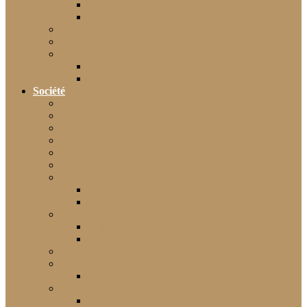
Guides
Actualités IA
High-tech
Informatique
Internet
E-Commerce
Jeux
Société
Culture
Art
Sciences
Économie
Musique
Droit
Environnement
Sécurité
Animaux
Famille
Enfant – Bébé
Mariage
Emploi
Enseignement
Formation
Loisirs
Shopping