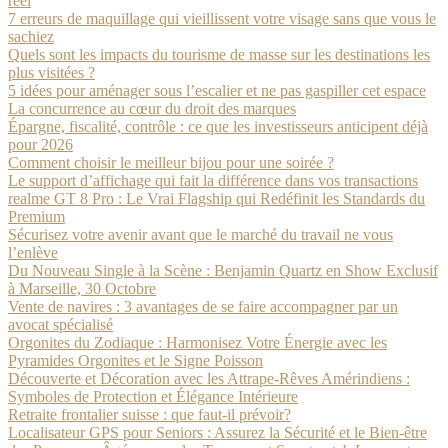
réel
7 erreurs de maquillage qui vieillissent votre visage sans que vous le
sachiez
Quels sont les impacts du tourisme de masse sur les destinations les
plus visitées ?
5 idées pour aménager sous l’escalier et ne pas gaspiller cet espace
La concurrence au cœur du droit des marques
Épargne, fiscalité, contrôle : ce que les investisseurs anticipent déjà
pour 2026
Comment choisir le meilleur bijou pour une soirée ?
Le support d’affichage qui fait la différence dans vos transactions
realme GT 8 Pro : Le Vrai Flagship qui Redéfinit les Standards du
Premium
Sécurisez votre avenir avant que le marché du travail ne vous
l’enlève
Du Nouveau Single à la Scène : Benjamin Quartz en Show Exclusif
à Marseille, 30 Octobre
Vente de navires : 3 avantages de se faire accompagner par un
avocat spécialisé
Orgonites du Zodiaque : Harmonisez Votre Énergie avec les
Pyramides Orgonites et le Signe Poisson
Découverte et Décoration avec les Attrape-Rêves Amérindiens :
Symboles de Protection et Élégance Intérieure
Retraite frontalier suisse : que faut-il prévoir?
Localisateur GPS pour Seniors : Assurez la Sécurité et le Bien-être