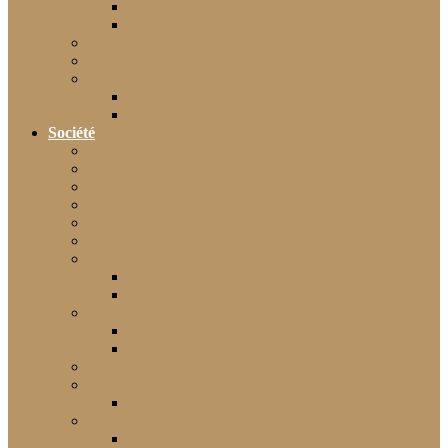
Guides
Actualités IA
High-tech
Informatique
Internet
E-Commerce
Jeux
Société
Culture
Art
Sciences
Économie
Musique
Droit
Environnement
Sécurité
Animaux
Famille
Enfant – Bébé
Mariage
Emploi
Enseignement
Formation
Loisirs
Shopping