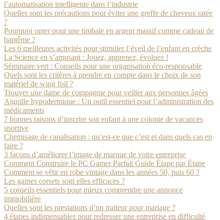
l’automatisation intelligente dans l’industrie
Quelles sont les précautions pour éviter une greffe de cheveux ratée
?
Pourquoi opter pour une timbale en argent massif comme cadeau de
baptême ?
Les 6 meilleures activités pour stimuler l’éveil de l’enfant en crèche
La Science en s’amusant : Jouez, apprenez, évoluez !
Séminaire vert : Conseils pour une organisation éco-responsable
Quels sont les critères à prendre en compte dans le choix de son
matériel de wing foil ?
Trouver une dame de compagnie pour veiller aux personnes âgées
Aiguille hypodermique : Un outil essentiel pour l’administration des
médicaments
7 bonnes raisons d’inscrire son enfant à une colonie de vacances
sportive
Chemisage de canalisation : qu’est-ce que c’est et dans quels cas en
faire ?
3 façons d’améliorer l’image de marque de votre entreprise
Comment Construire le PC Gamer Parfait Guide Étape par Étape
Comment se vêtir en robe vintage dans les années 50, puis 60 ?
Les gaines corsets sont elles efficaces ?
5 conseils essentiels pour mieux comprendre une annonce
immobilière
Quelles sont les prestations d’un traiteur pour mariage ?
4 étapes indispensables pour redresser une entreprise en difficulté