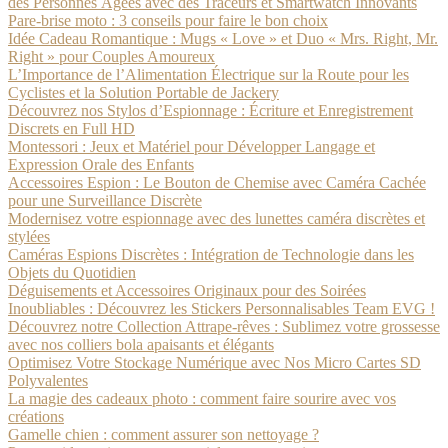
des Personnes Âgées avec des Traceurs et Smartwatch Innovants
Pare-brise moto : 3 conseils pour faire le bon choix
Idée Cadeau Romantique : Mugs « Love » et Duo « Mrs. Right, Mr.
Right » pour Couples Amoureux
L’Importance de l’Alimentation Électrique sur la Route pour les
Cyclistes et la Solution Portable de Jackery
Découvrez nos Stylos d’Espionnage : Écriture et Enregistrement
Discrets en Full HD
Montessori : Jeux et Matériel pour Développer Langage et
Expression Orale des Enfants
Accessoires Espion : Le Bouton de Chemise avec Caméra Cachée
pour une Surveillance Discrète
Modernisez votre espionnage avec des lunettes caméra discrètes et
stylées
Caméras Espions Discrètes : Intégration de Technologie dans les
Objets du Quotidien
Déguisements et Accessoires Originaux pour des Soirées
Inoubliables : Découvrez les Stickers Personnalisables Team EVG !
Découvrez notre Collection Attrape-rêves : Sublimez votre grossesse
avec nos colliers bola apaisants et élégants
Optimisez Votre Stockage Numérique avec Nos Micro Cartes SD
Polyvalentes
La magie des cadeaux photo : comment faire sourire avec vos
créations
Gamelle chien : comment assurer son nettoyage ?