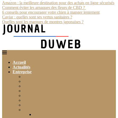
Amazon : la meilleure destination pour des achats en ligne sécurisés
Comment éviter les arnaques des fleurs de CBD ?
6 conseils pour encourager votre chien à manger lentement
Caviar : quelles sont ses vertus sanitaires ?
Quelles sont les marques de montres japonaises ?
Accueil
Actualités
Entreprise
Finance
Immobilier
Commerce
Assurance
Agriculture
Artisanat
Textile
Transport
Automobile