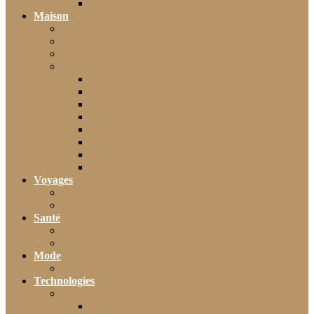
Moto
Maison
Décoration
Bricolage
Cuisine
Artisans & Bâtiment
Plomberie
Serrurerie
Électricité
Rénovation intérieure
Menuiserie / Charpente
Maçonnerie
Peinture / Décoration
Toiture & couverture
Voyages
Tourisme
Gastronomie
Santé
Bien-être
Sport
Mode
Beauté
Technologies
Intelligence Artificielle
Outils IA