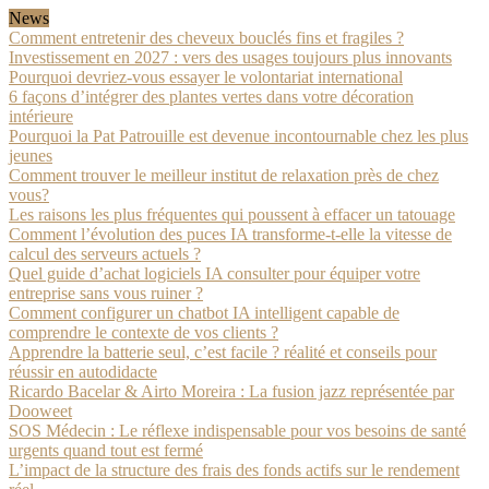
News
Comment entretenir des cheveux bouclés fins et fragiles ?
Investissement en 2027 : vers des usages toujours plus innovants
Pourquoi devriez-vous essayer le volontariat international
6 façons d’intégrer des plantes vertes dans votre décoration
intérieure
Pourquoi la Pat Patrouille est devenue incontournable chez les plus
jeunes
Comment trouver le meilleur institut de relaxation près de chez
vous?
Les raisons les plus fréquentes qui poussent à effacer un tatouage
Comment l’évolution des puces IA transforme-t-elle la vitesse de
calcul des serveurs actuels ?
Quel guide d’achat logiciels IA consulter pour équiper votre
entreprise sans vous ruiner ?
Comment configurer un chatbot IA intelligent capable de
comprendre le contexte de vos clients ?
Apprendre la batterie seul, c’est facile ? réalité et conseils pour
réussir en autodidacte
Ricardo Bacelar & Airto Moreira : La fusion jazz représentée par
Dooweet
SOS Médecin : Le réflexe indispensable pour vos besoins de santé
urgents quand tout est fermé
L’impact de la structure des frais des fonds actifs sur le rendement