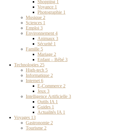
Shopping
1
Voyance
1
Photographie
1
Musique
2
Sciences
1
Emploi
3
Environnement
4
Animaux
3
Sécurité
1
Famille
5
Mariage
2
Enfant – Bébé
3
Technologies
25
High-tech
5
Informatique
2
Internet
6
E-Commerce
2
Jeux
3
Intelligence Artificielle
3
Outils IA
1
Guides
1
Actualités IA
1
Voyages
13
Gastronomie
2
Tourisme
2