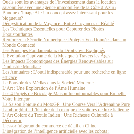
Quels sont les avantages de l’investissement dans la location
saisonnière avec une agence immobilière de la Côte d’Azur?
Banque d’image AI : Un concept assez intéressant pour les
blogueurs?
Démystification de la Voyance : Entre Croyances et Réalité
Les Techniques Essentielles pour Capturer des Photos
Époustouflantes
Renforcer la Sécurité Numérique : Protéger Vos Données dans un
Monde Connecté
Les Principes Fondamentaux du Droit Civil Expliqués
L’Évolution Captivante de la Musique à Travers les Âges
Les Impacts Économiques des Énergies Renouvelables sur
l’Industrie Mondiale
Les Annuaires : L’outil indispensable pour une recherche en ligne
efficace
Le Pouvoir des Médias dans la Société Moderne
L’Art : Une Exploration de l’Âme Humaine
Les 4 Projets de Bricolage Maison Incontournables pour Embellir
Votre Intérieur
La Saison Épique du MotoGP : Une Course Vers l’Adrénaline Pure
Lamborghini – L’histoire de la marque de voitures de luxe italienne
L’Art Coloré du Textile Indien : Une Richesse Culturelle à
Découvrir
L’essor fulgurant du commerce de détail en Chine
L’intégration de l’intelligence artificielle avec les cobots :